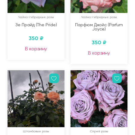
Чайно-гибридные розы
Чайно-гибридные розы
Зе Прайд (The Pride)
Парфюм Джойс (Parfum
Joyce)
350
₽
350
₽
В корзину
В корзину
Штамбовые розы
Спрей розы