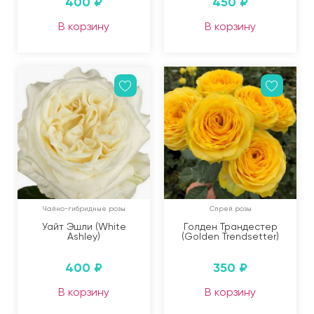
400
₽
450
₽
В корзину
В корзину
Чайно-гибридные розы
Спрей розы
Уайт Эшли (White
Голден Трандестер
Ashley)
(Golden Trendsetter)
400
₽
350
₽
В корзину
В корзину