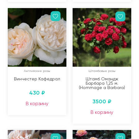
Английские розы
Штамбовые розы
Винчестер Кафедрал
Штамб Омандж
Барбара 1,25 м.
(Hommage a Barbara)
430
₽
3500
₽
В корзину
В корзину