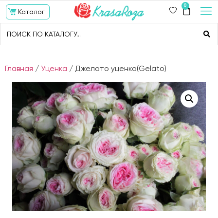
0
Каталог
Главная
/
Уценка
/ Джелато уценка(Gelato)