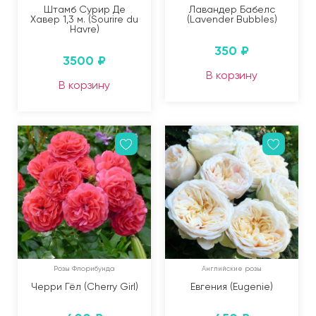
Штамб Сурир Де
Лавандер Бабелс
Хавер 1,3 м. (Sourire du
(Lavender Bubbles)
Havre)
350
₽
3500
₽
В корзину
В корзину
Розы Флорибунда
Английские розы
Черри Гёл (Cherry Girl)
Евгения (Eugenie)