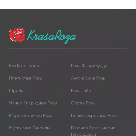
Без Категории
Розы Флорибунда
Плетистые Розы
Английские Розы
Шрабы
Розы Гийо
Чайно-Гибридные Розы
Спрей Розы
Морозостойкие Розы
Почвопокровные Розы
Мускусные Гибриды
Гибриды Гутельмерии
Персидской