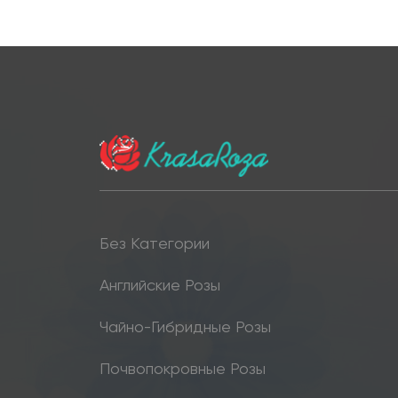
Без Категории
Английские Розы
Чайно-Гибридные Розы
Почвопокровные Розы