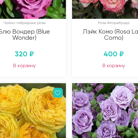
Чайно-гибридные розы
Розы Флорибунда
Блю Вондер (Blue
Лэйк Комо (Rosa L
Wonder)
Como)
320
₽
400
₽
В корзину
В корзину