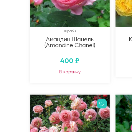
Шрабы
Амандин Шанель
К
(Amandine Chanel)
400
₽
В корзину