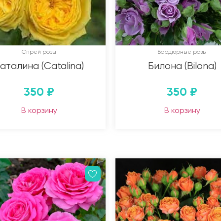
Спрей розы
Бордюрные розы
аталина (Catalina)
Билона (Bilona)
350
₽
350
₽
В корзину
В корзину