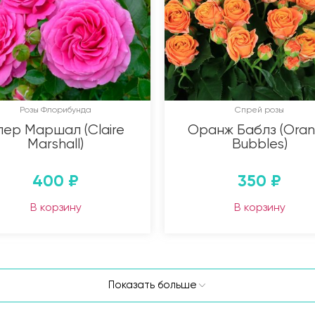
Розы Флорибунда
Спрей розы
лер Маршал (Claire
Оранж Баблз (Ora
Marshall)
Bubbles)
400
₽
350
₽
В корзину
В корзину
Показать больше