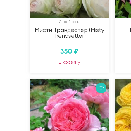
Спрей розы
Мисти Трандестер (Misty
Trendsetter)
350
₽
В корзину