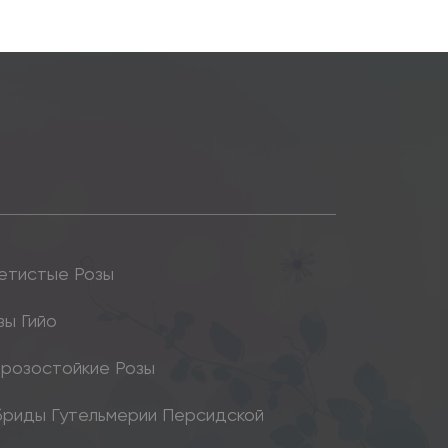
етистые Розы
зы Гийо
розостойкие Розы
бриды Гутельмерии Персидской