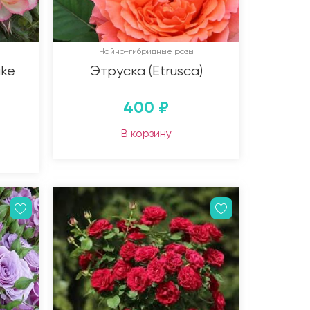
Чайно-гибридные розы
ake
Этруска (Etrusca)
400
₽
В корзину