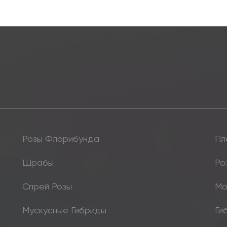
Розы Флорибунда
Пл
Шрабы
Ро
Спрей Розы
Мо
Мускусные Гибриды
Ги