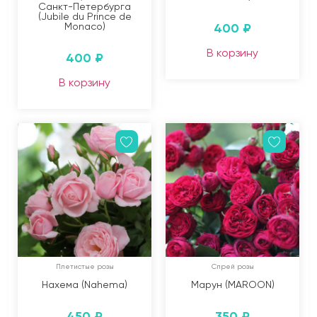
Санкт-Петербурга
(Jubile du Prince de
Monaco)
400
₽
В корзину
400
₽
В корзину
Плетистые розы
Спрей розы
Нахема (Nahema)
Марун (MAROON)
450
₽
350
₽