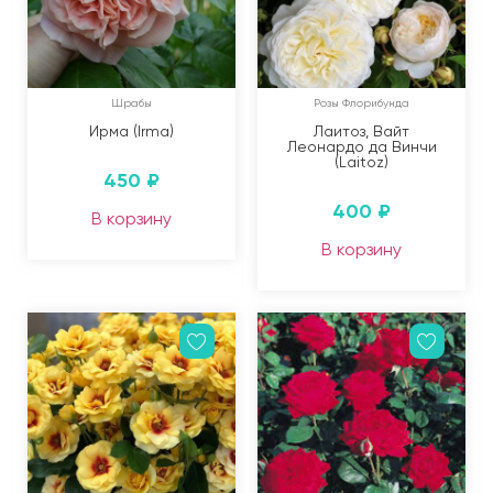
Шрабы
Розы Флорибунда
Ирма (Irma)
Лаитоз, Вайт
Леонардо да Винчи
(Laitoz)
450
₽
400
₽
В корзину
В корзину