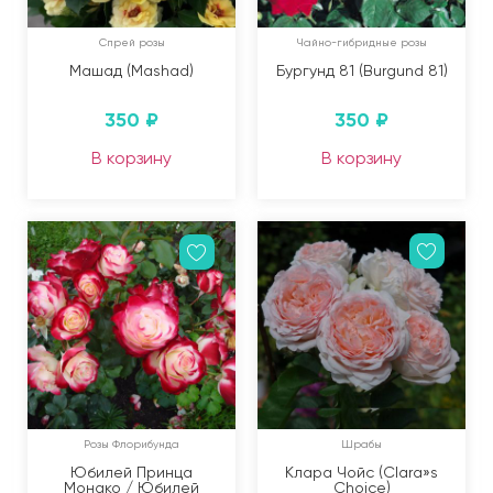
Спрей розы
Чайно-гибридные розы
Машад (Mashad)
Бургунд 81 (Burgund 81)
350
₽
350
₽
В корзину
В корзину
Розы Флорибунда
Шрабы
Юбилей Принца
Клара Чойс (Clara»s
Монако / Юбилей
Choice)