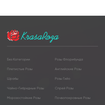
Без Категории
Розы Флорибунда
Плетистые Розы
Английские Розы
Шрабы
Розы Гийо
Чайно-Гибридные Розы
Спрей Розы
Морозостойкие Розы
Почвопокровные Розы