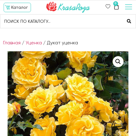
0
Каталог
Главная
/
Уценка
/ Дукат уценка