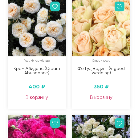
Розы Флорибунда
Спрей розы
Крем Абиданс (Cream
Фо Гуд Вединг (4 good
Abundance)
wedding)
400
₽
350
₽
В корзину
В корзину