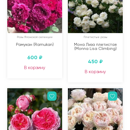
Розы Японской селекции
Плетистые розы
Рамукан (Ramukan)
Мона Лиза плетистая
(Monna Lisa Climbing)
600
₽
450
₽
В корзину
В корзину