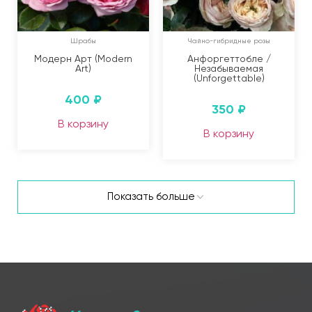
Шрабы
Чайно-гибридные розы
Модерн Арт (Modern
Анфоргеттобле /
Art)
Незабываемая
(Unforgettable)
400
₽
350
₽
В корзину
В корзину
Показать больше