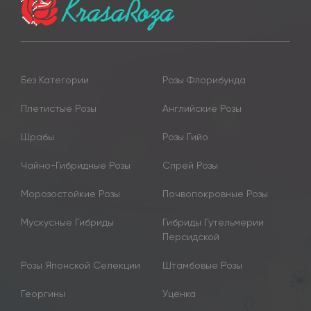
Без Категории
Розы Флорибунда
Плетистые Розы
Английские Розы
Шрабы
Розы Гийо
Чайно-Гибридные Розы
Спрей Розы
Морозостойкие Розы
Почвопокровные Розы
Мускусные Гибриды
Гибриды Гутельмерии
Персидской
Розы Японской Селекции
Штамбовые Розы
Георгины
Уценка