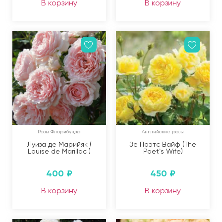
В корзину
В корзину
Розы Флорибунда
Английские розы
Луиза де Марийяк (
Зе Поэтс Вайф (The
Louise de Marillac )
Poet`s Wife)
400
₽
450
₽
В корзину
В корзину