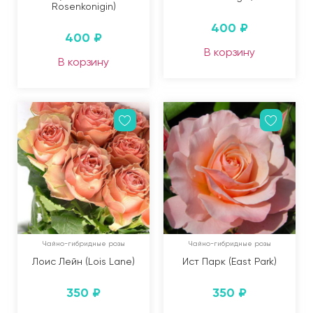
Rosenkonigin)
400
₽
400
₽
В корзину
В корзину
Чайно-гибридные розы
Чайно-гибридные розы
Лоис Лейн (Lois Lane)
Ист Парк (East Park)
350
₽
350
₽