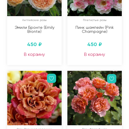
Английские розы
Плетистые розы
Эмили Бронте (Emily
Пинк шампейн (Pink
Bronte)
Champagne)
450
₽
450
₽
В корзину
В корзину