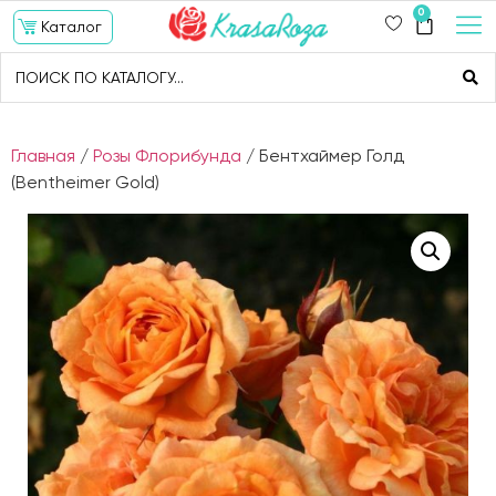
0
Каталог
Главная
/
Розы Флорибунда
/ Бентхаймер Голд
(Bentheimer Gold)