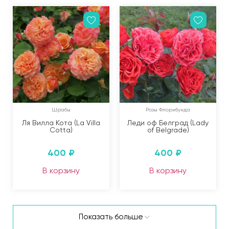
Шрабы
Розы Флорибунда
Ля Вилла Кота (La Villa
Леди оф Белград (Lady
Cotta)
of Belgrade)
400
₽
400
₽
В корзину
В корзину
Показать больше