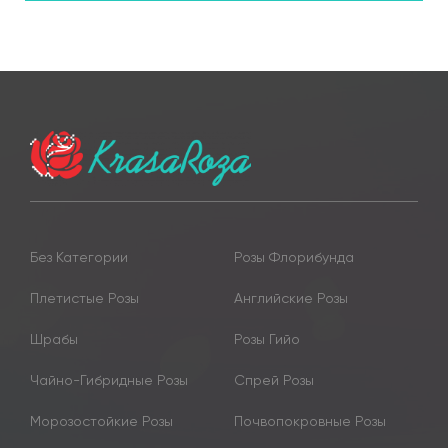
Без Категории
Розы Флорибунда
Плетистые Розы
Английские Розы
Шрабы
Розы Гийо
Чайно-Гибридные Розы
Спрей Розы
Морозостойкие Розы
Почвопокровные Розы