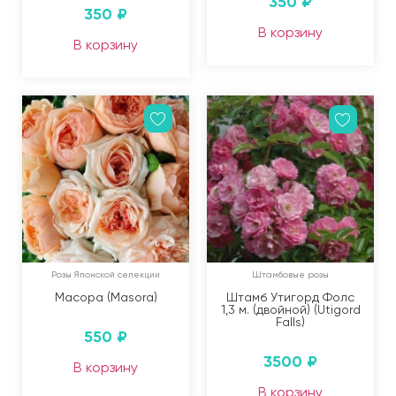
350
₽
350
₽
В корзину
В корзину
Розы Японской селекции
Штамбовые розы
Масора (Masora)
Штамб Утигорд Фолс
1,3 м. (двойной) (Utigord
Falls)
550
₽
3500
₽
В корзину
В корзину