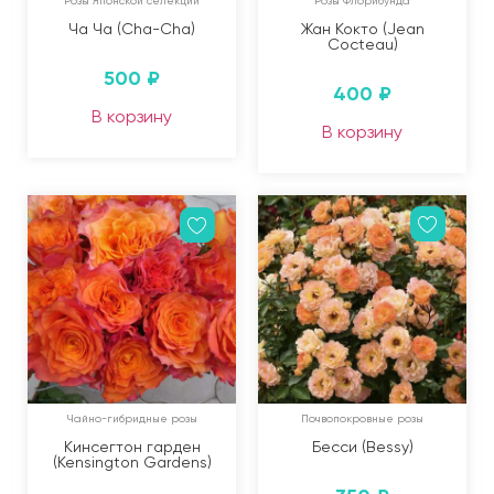
Розы Японской селекции
Розы Флорибунда
Ча Ча (Cha-Cha)
Жан Кокто (Jean
Cocteau)
500
₽
400
₽
В корзину
В корзину
Чайно-гибридные розы
Почвопокровные розы
Кинсегтон гарден
Бесси (Bessy)
(Kensington Gardens)