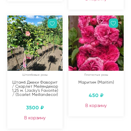
Штамбовые розы
Плетистые розы
Штамб Джеки Фаворит
Маритим (Maritim)
/ Скарлет Мейяндекор
1,25 м. (Jacky’s Favorite)
/ (Scarlet Meillandecor)
450
₽
В корзину
3500
₽
В корзину