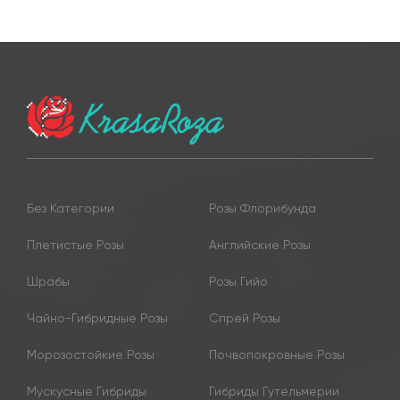
Без Категории
Розы Флорибунда
Плетистые Розы
Английские Розы
Шрабы
Розы Гийо
Чайно-Гибридные Розы
Спрей Розы
Морозостойкие Розы
Почвопокровные Розы
Мускусные Гибриды
Гибриды Гутельмерии