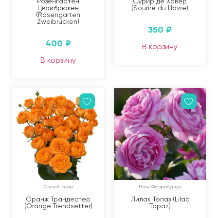
Розенгартен
Сурир де Хавер
Цвайбрюкен
(Sourire du Havre)
(Rosengarten
Zweibrucken)
350
₽
400
₽
В корзину
В корзину
Спрей розы
Розы Флорибунда
Оранж Трандестер
Лилак Топаз (Lilac
(Orange Trendsetter)
Topaz)