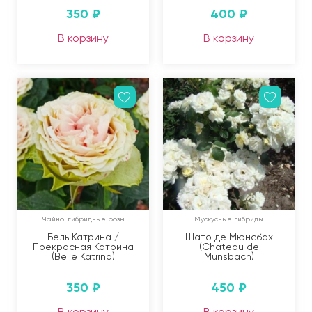
350
₽
400
₽
В корзину
В корзину
Чайно-гибридные розы
Мускусные гибриды
Бель Катрина /
Шато де Мюнсбах
Прекрасная Катрина
(Chateau de
(Belle Katrina)
Munsbach)
350
₽
450
₽
В корзину
В корзину