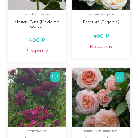
Розы Флорибунда
Английские розы
Мадам Гуля (Madame
Евгения (Eugenie)
Gulya)
450
₽
400
₽
В корзину
В корзину
Плетистые розы
Чайно-гибридные розы