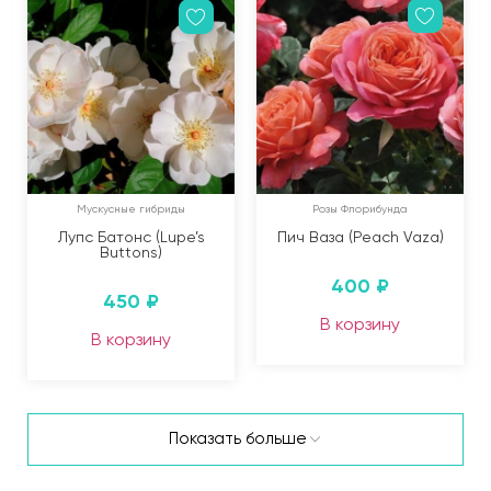
Мускусные гибриды
Розы Флорибунда
Лупс Батонс (Lupe’s
Пич Ваза (Peach Vaza)
Buttons)
400
₽
450
₽
В корзину
В корзину
Показать больше