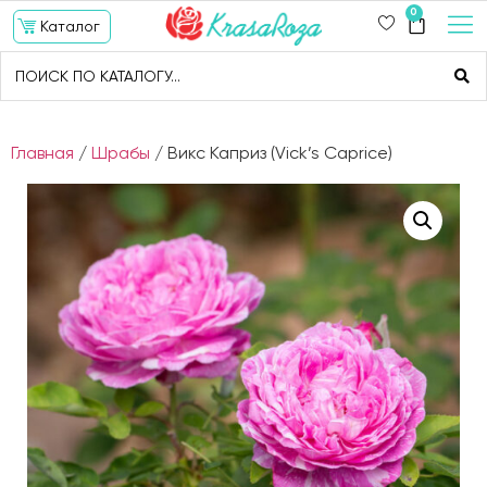
0
Каталог
Главная
/
Шрабы
/ Викс Каприз (Vick’s Caprice)