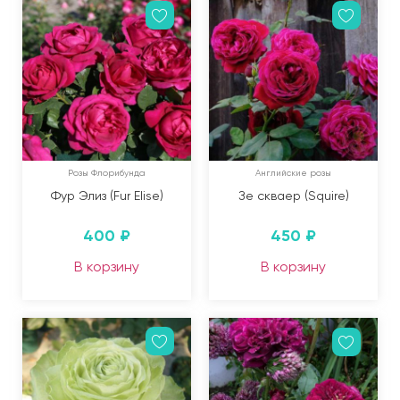
Розы Флорибунда
Английские розы
Фур Элиз (Fur Elise)
Зе скваер (Squire)
400
₽
450
₽
В корзину
В корзину