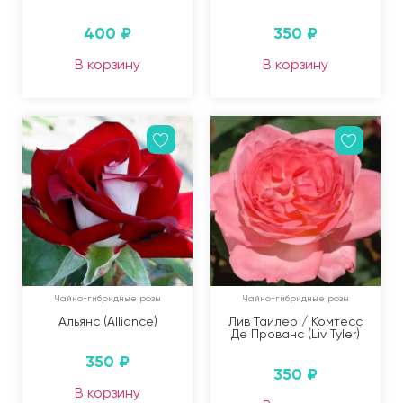
400
₽
350
₽
В корзину
В корзину
Чайно-гибридные розы
Чайно-гибридные розы
Альянс (Alliance)
Лив Тайлер / Комтесс
Де Прованс (Liv Tyler)
350
₽
350
₽
В корзину