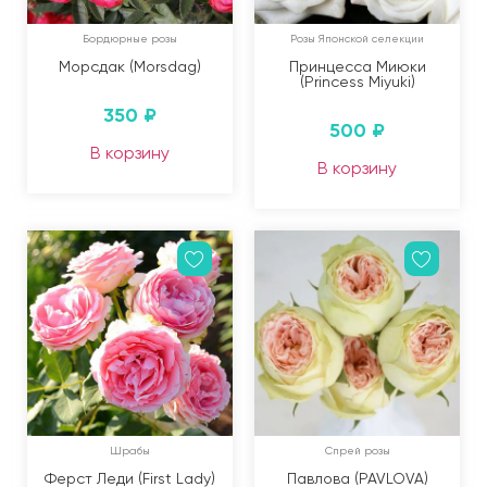
Бордюрные розы
Розы Японской селекции
Морсдак (Morsdag)
Принцесса Миюки
(Princess Miyuki)
350
₽
500
₽
В корзину
В корзину
Шрабы
Спрей розы
Ферст Леди (First Lady)
Павлова (PAVLOVA)