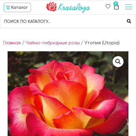
0
Каталог
Главная
/
Чайно-гибридные розы
/ Утопия (Utopia)