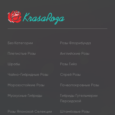
Без Категории
Розы Флорибунда
Плетистые Розы
Английские Розы
Шрабы
Розы Гийо
Чайно-Гибридные Розы
Спрей Розы
Морозостойкие Розы
Почвопокровные Розы
Мускусные Гибриды
Гибриды Гутельмерии
Персидской
Розы Японской Селекции
Штамбовые Розы