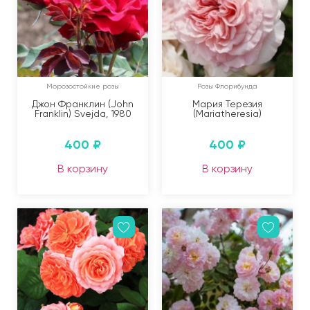
Морозостойкие розы
Розы Флорибунда
Джон Франклин (John
Мария Терезия
Franklin) Svejda, 1980
(Mariatheresia)
400
₽
400
₽
В корзину
В корзину