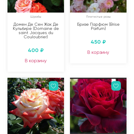
Шрабы
Плетистые розы
Домен Де Сен Жак Де
Бризе Парфюм (Brise
Кульбире (Domaine de
Parfum)
saint Jacques du
Couloubrier)
450
₽
400
₽
В корзину
В корзину