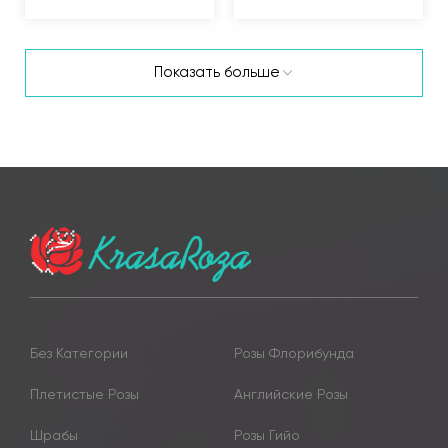
Показать больше
Без Категории
Розы Флорибунда
Плетистые Розы
Английские Розы
Шрабы
Розы Гийо