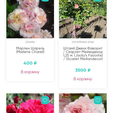
Шрабы
Штамбовые розы
Марлен Шарель
Штамб Джеки Фаворит
(Marlene Charell)
/ Скарлет Мейяндекор
1,25 м. (Jacky’s Favorite)
/ (Scarlet Meillandecor)
400
₽
3500
₽
В корзину
В корзину