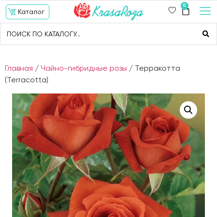
0
Каталог
Главная
/
Чайно-гибридные розы
/ Терракотта
(Terracotta)