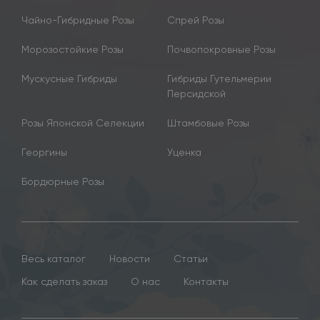
Чайно-Гибридные Розы
Спрей Розы
Морозостойкие Розы
Почвопокровные Розы
Мускусные Гибриды
Гибриды Гутельмерии
Персидской
Розы Японской Селекции
Штамбовые Розы
Георгины
Уценка
Бордюрные Розы
Весь каталог
Новости
Статьи
Как сделать заказ
О нас
Контакты