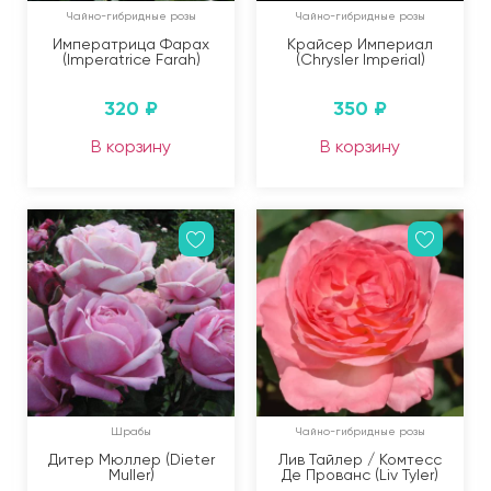
Чайно-гибридные розы
Чайно-гибридные розы
Императрица Фарах
Крайсер Империал
(Imperatrice Farah)
(Chrysler Imperial)
320
₽
350
₽
В корзину
В корзину
Шрабы
Чайно-гибридные розы
Дитер Мюллер (Dieter
Лив Тайлер / Комтесс
Muller)
Де Прованс (Liv Tyler)