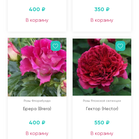
400
₽
350
₽
В корзину
В корзину
Розы Флорибунда
Розы Японской селекции
Брера (Brera)
Гектор (Hector)
400
₽
550
₽
В корзину
В корзину