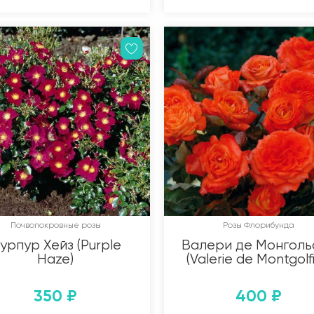
Почвопокровные розы
Розы Флорибунда
урпур Хейз (Purple
Валери де Монголь
Haze)
(Valerie de Montgolfi
350
₽
400
₽