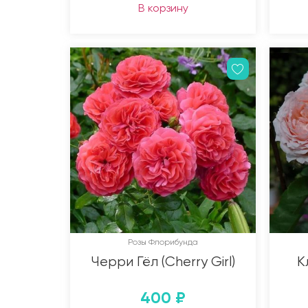
В корзину
Розы Флорибунда
Черри Гёл (Cherry Girl)
К
400
₽