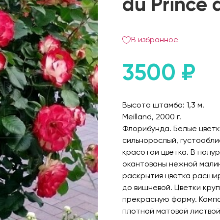
du Prince
В избранное
3500
₽
Высота штамба: 1,3 м.
Meilland, 2000 г.
Флорибунда. Белые цветк
сильнорослый, густообли
красотой цветка. В полу
окантованы нежной малин
раскрытия цветка расшир
до вишневой. Цветки кру
прекрасную форму. Компа
плотной матовой листвой,