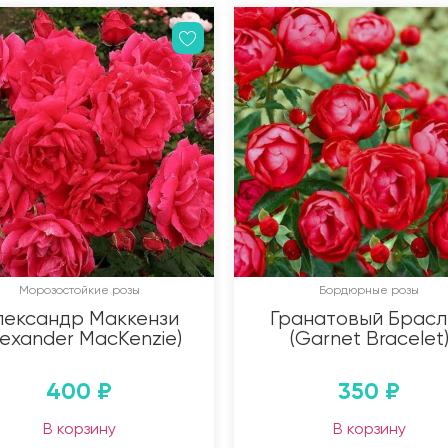
Морозостойкие розы
Бордюрные розы
лександр Маккензи
Гранатовый Брасл
lexander MacKenzie)
(Garnet Bracelet
400
₽
350
₽
В корзину
В корзину