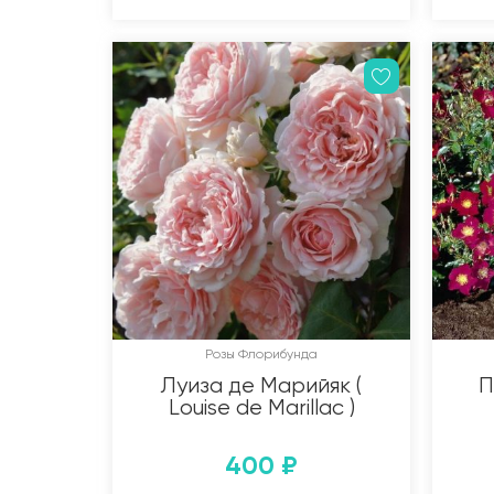
Розы Флорибунда
Луиза де Марийяк (
П
Louise de Marillac )
400
₽