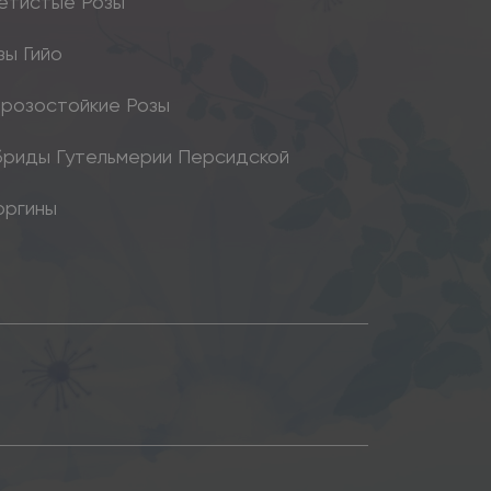
етистые Розы
зы Гийо
розостойкие Розы
бриды Гутельмерии Персидской
оргины