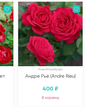
Розы Флорибунда
ет
Андре Рьё (Andre Rieu)
)
400
₽
В корзину