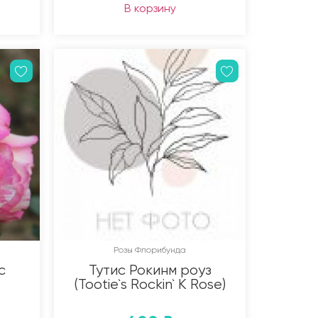
В корзину
Розы Флорибунда
c
Тутис Рокинм роуз
(Tootie`s Rockin` K Rose)