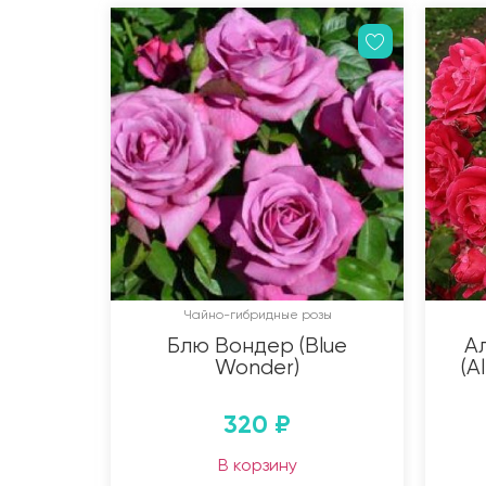
Чайно-гибридные розы
Блю Вондер (Blue
А
Wonder)
(A
320
₽
В корзину