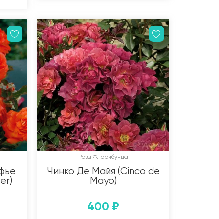
Розы Флорибунда
фье
Чинко Де Майя (Cinco de
er)
Mayo)
400
₽