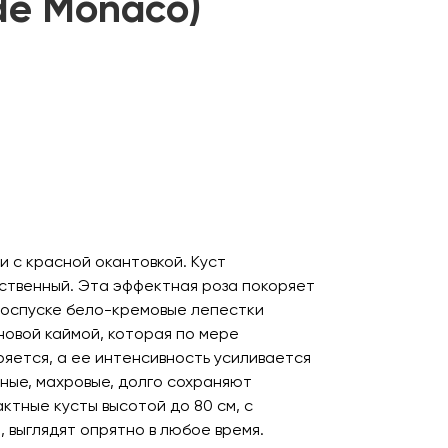
 de Monaco)
и с красной окантовкой. Куст
ственный. Эта эффектная роза покоряет
роспуске бело-кремовые лепестки
овой каймой, которая по мере
яется, а ее интенсивность усиливается
пные, махровые, долго сохраняют
ктные кусты высотой до 80 см, с
 выглядят опрятно в любое время.