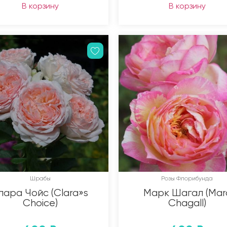
В корзину
В корзину
Шрабы
Розы Флорибунда
лара Чойс (Clara»s
Марк Шагал (Mar
Choice)
Chagall)