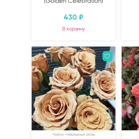
(Golden Celebration)
430
₽
В корзину
Чайно-гибридные розы