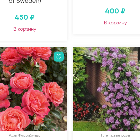
of Sweden)
400
₽
450
₽
В корзину
В корзину
Розы Флорибунда
Плетистые розы