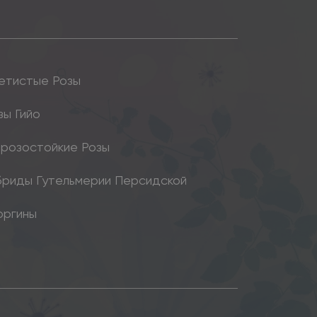
етистые Розы
зы Гийо
розостойкие Розы
бриды Гутельмерии Персидской
оргины