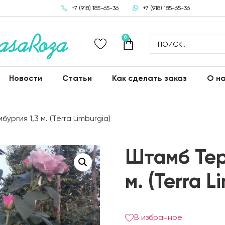
+7 (918) 185-65-36
+7 (918) 185-65-36
0
Новости
Статьи
Как сделать заказ
О н
ргия 1,3 м. (Terra Limburgia)
Штамб Тер
м. (Terra L
В избранное