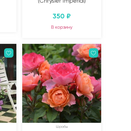
(Chrysler Imperial)
350
₽
В корзину
Шрабы