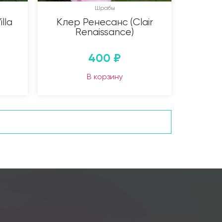
Шрабы
lla
Клер Ренесанс (Clair
Renaissance)
400
₽
В корзину