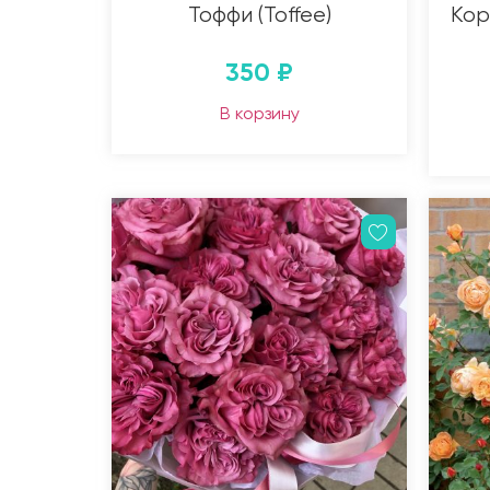
Тоффи (Toffee)
Кор
350
₽
В корзину