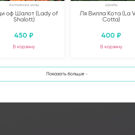
Английские розы
Шрабы
и оф Шалот (Lady of
Ля Вилла Кота (La Vi
Shalott)
Cotta)
450
₽
400
₽
В корзину
В корзину
Показать больше