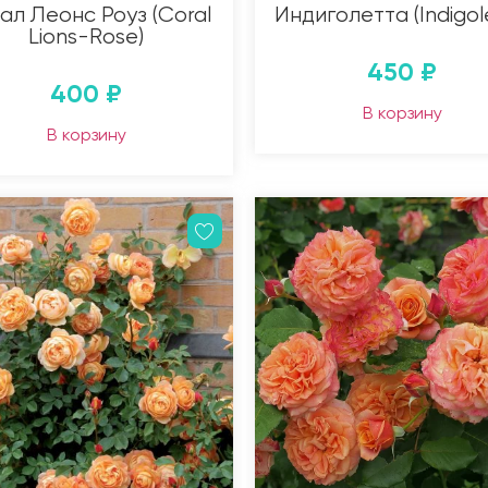
ал Леонс Роуз (Coral
Индиголетта (Indigol
Lions-Rose)
450
₽
400
₽
В корзину
В корзину