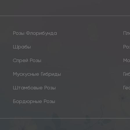
Розы Флорибунда
Пл
Шрабы
Ро
Спрей Розы
Мо
Мускусные Гибриды
Ги
Штамбовые Розы
Ге
Бордюрные Розы