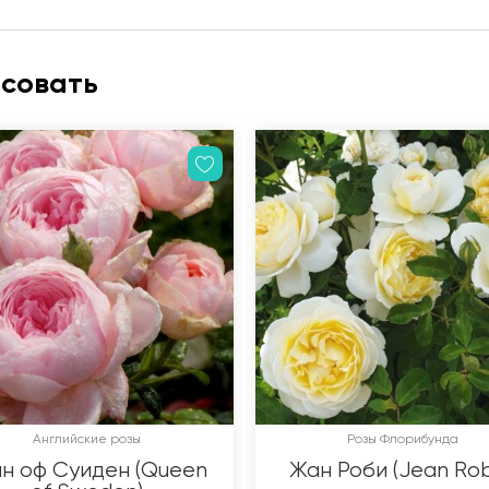
есовать
Английские розы
Розы Флорибунда
н оф Суиден (Queen
Жан Роби (Jean Rob