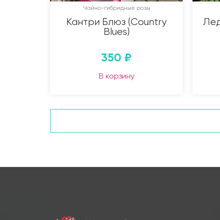
Чайно-гибридные розы
Кантри Блюз (Country
Лед
Blues)
350
₽
В корзину