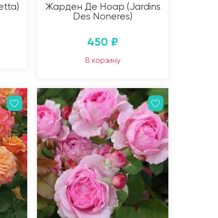
etta)
Жарден Де Ноар (Jardins
Des Noneres)
450
₽
В корзину