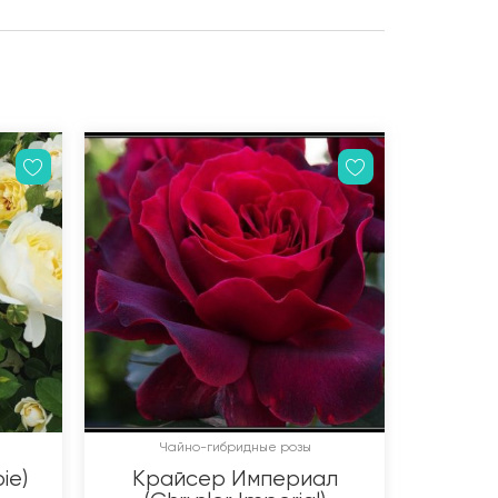
Чайно-гибридные розы
ie)
Крайсер Империал