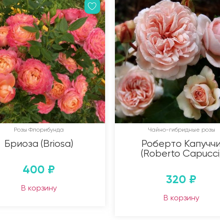
Розы Флорибунда
Чайно-гибридные розы
Бриоза (Briosa)
Роберто Капучч
(Roberto Capucci
400
₽
320
₽
В корзину
В корзину