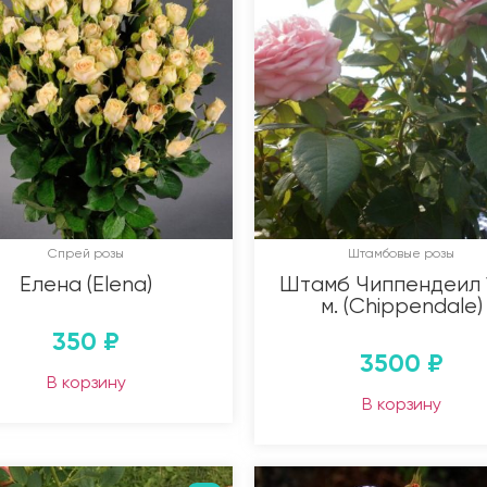
Спрей розы
Штамбовые розы
Елена (Elena)
Штамб Чиппендеил 
м. (Chippendale)
350
₽
3500
₽
В корзину
В корзину