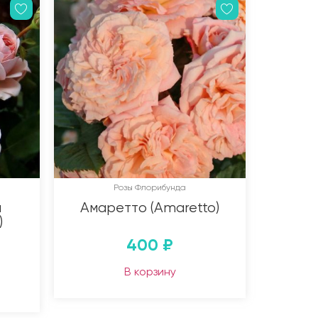
Розы Флорибунда
и
Амаретто (Amaretto)
)
400
₽
В корзину