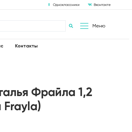
Одноклассники
Вконтакте
Меню
ас
Контакты
алья Фрайла 1,2
a Frayla)