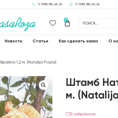
+7 (918) 185-65-36
+7 (918) 185-65-36
0
Новости
Статьи
Как сделать заказ
О н
айла 1,2 м. (Natalija Frayla)
Штамб Нат
м. (Natalij
В избранное