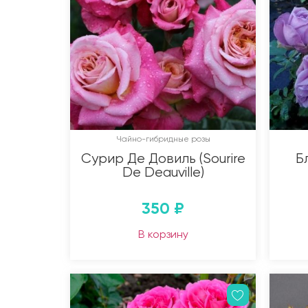
Чайно-гибридные розы
Сурир Де Довиль (Sourire
Б
De Deauville)
350
₽
В корзину