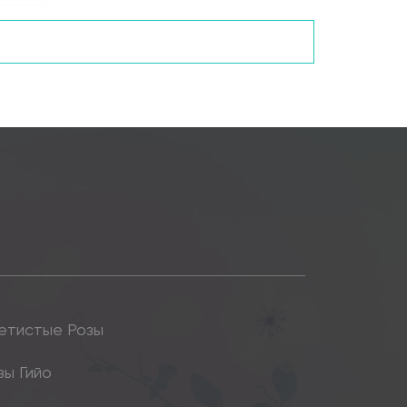
етистые Розы
зы Гийо