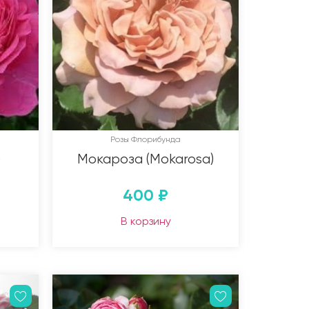
Розы Флорибунда
)
Мокароза (Mokarosa)
400
₽
В корзину