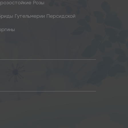
розостойкие Розы
бриды Гутельмерии Персидской
оргины