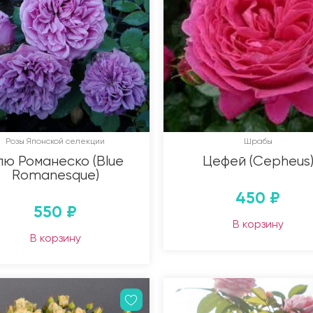
Розы Японской селекции
Шрабы
лю Романеско (Blue
Цефей (Cepheus
Romanesque)
450
₽
550
₽
В корзину
В корзину