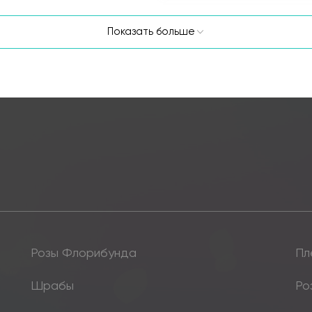
Показать больше
Розы Флорибунда
Пл
Шрабы
Ро