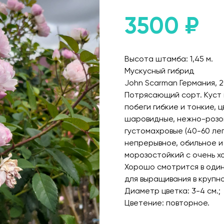
3500
₽
Высота штамба: 1,45 м.
Мускусный гибрид
John Scarman Германия, 2
Потрясающий сорт. Куст 
побеги гибкие и тонкие, 
шаровидные, нежно-розов
густомахровые (40-60 леп
непрерывное, обильное и
морозостойкий с очень х
Хорошо смотрится в один
для выращивания в крупн
Диаметр цветка: 3-4 см.;
Цветение: повторное.