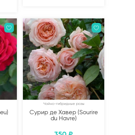
Чайно-гибридные розы
eu)
Сурир де Хавер (Sourire
du Havre)
350
₽