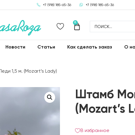
+7 (918) 185-65-36
+7 (918) 185-65-36
0
Новости
Статьи
Как сделать заказ
О н
и 1,5 м. (Mozart’s Lady)
Штамб Моц
(Mozart’s 
В избранное