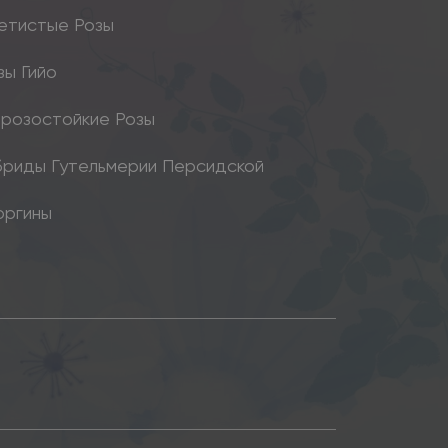
етистые Розы
зы Гийо
розостойкие Розы
бриды Гутельмерии Персидской
оргины