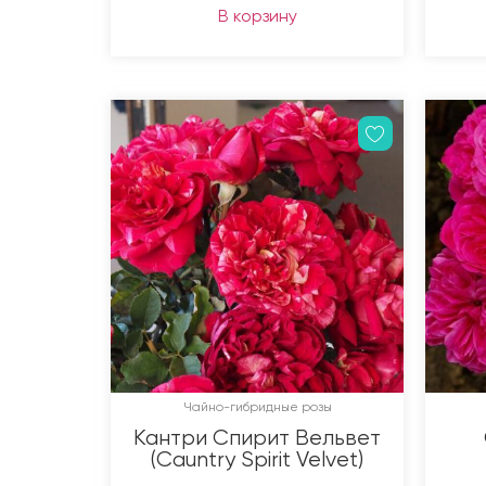
В корзину
Чайно-гибридные розы
Кантри Спирит Вельвет
(Cauntry Spirit Velvet)