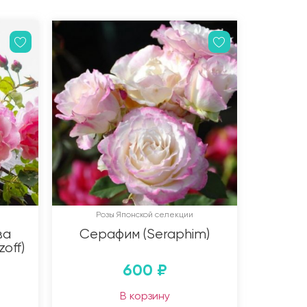
Розы Японской селекции
ва
Серафим (Seraphim)
off)
600
₽
В корзину