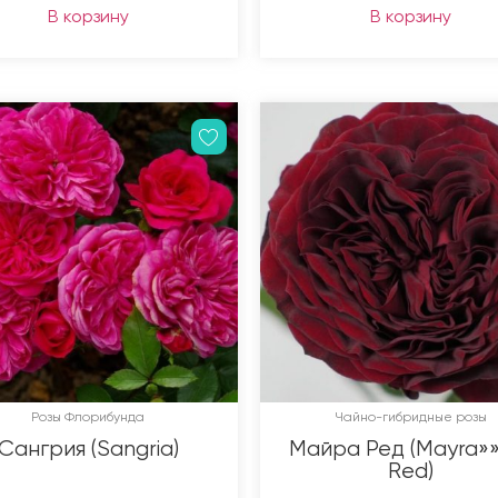
В корзину
В корзину
Розы Флорибунда
Чайно-гибридные розы
Сангрия (Sangria)
Майра Ред (Mayra»»
Red)