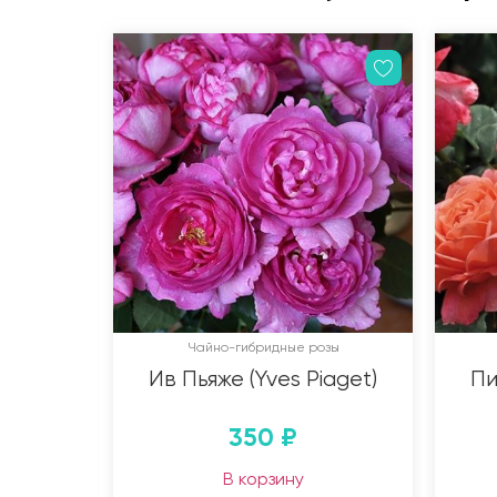
Чайно-гибридные розы
Ив Пьяже (Yves Piaget)
Пи
350
₽
В корзину