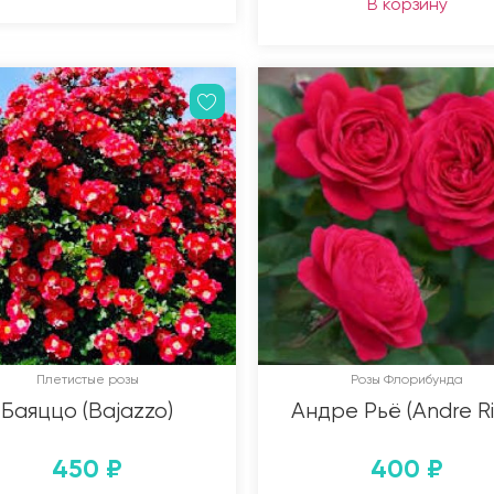
В корзину
Плетистые розы
Розы Флорибунда
Баяццо (Bajazzo)
Андре Рьё (Andre Ri
450
₽
400
₽