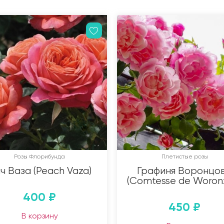
Розы Флорибунда
Плетистые розы
ч Ваза (Peach Vaza)
Графиня Воронцо
(Comtesse de Woronz
400
₽
450
₽
В корзину