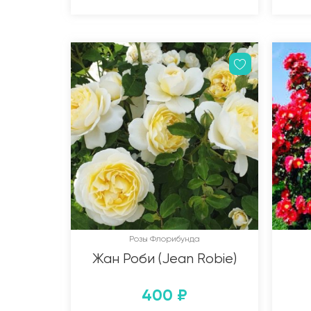
Розы Флорибунда
Жан Роби (Jean Robie)
400
₽