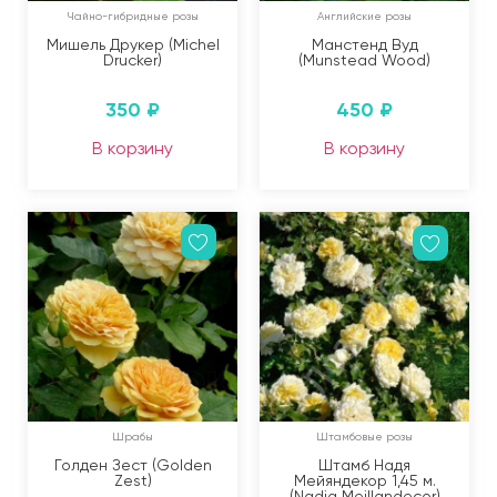
Чайно-гибридные розы
Английские розы
Мишель Друкер (Michel
Манстенд Вуд
Drucker)
(Munstead Wood)
350
₽
450
₽
В корзину
В корзину
Шрабы
Штамбовые розы
Голден Зест (Golden
Штамб Надя
Zest)
Мейяндекор 1,45 м.
(Nadia Meillandecor)