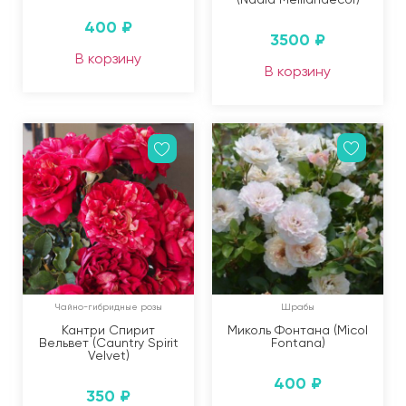
400
₽
3500
₽
В корзину
В корзину
Чайно-гибридные розы
Шрабы
Кантри Спирит
Миколь Фонтана (Micol
Вельвет (Cauntry Spirit
Fontana)
Velvet)
400
₽
350
₽