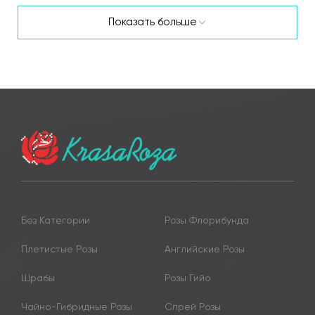
Показать больше
Без Категории
Розы Флорибунда
Плетистые Розы
Английские Розы
Шрабы
Розы Гийо
Чайно-Гибридные Розы
Спрей Розы