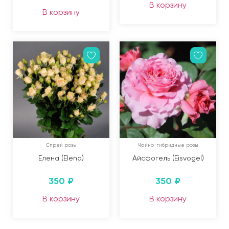
В корзину
В корзину
Спрей розы
Чайно-гибридные розы
Елена (Elena)
Айсфогель (Eisvogel)
350
₽
350
₽
В корзину
В корзину