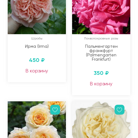
Шрабы
Почвопокровные розы
Ирма (Irma)
Пальменгартен
франкфурт
(Palmengarten
450
₽
Frankfurt)
В корзину
350
₽
В корзину