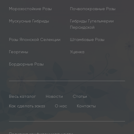
Морозостойкие Розы
Почвопокровные Розы
Мускусные Гибриды
Гибриды Гутельмерии
Персидской
Розы Японской Селекции
Штамбовые Розы
Георгины
Уценка
Бордюрные Розы
Весь каталог
Новости
Статьи
Как сделать заказ
О нас
Контакты
Политика конфиденциальности