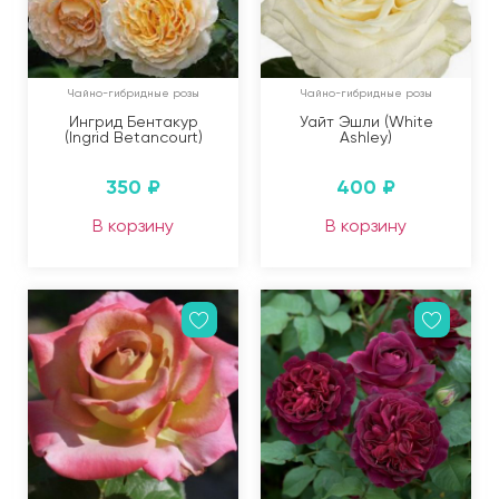
Чайно-гибридные розы
Чайно-гибридные розы
Ингрид Бентакур
Уайт Эшли (White
(Ingrid Betancourt)
Ashley)
350
₽
400
₽
В корзину
В корзину