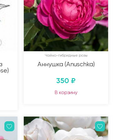
Чайно-гибридные розы
з
Аннушка (Anuschka)
ose)
350
₽
В корзину