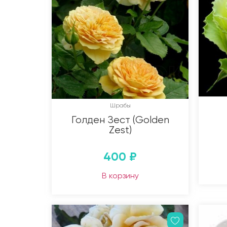
Шрабы
Голден Зест (Golden
Zest)
400
₽
В корзину