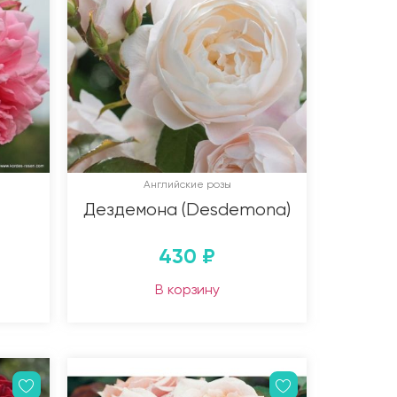
Английские розы
Дездемона (Desdemona)
430
₽
В корзину