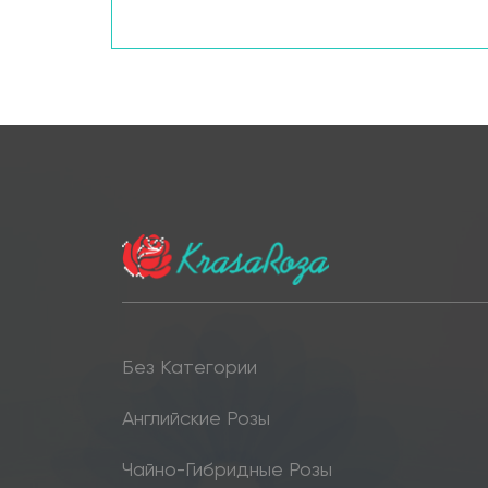
Без Категории
Английские Розы
Чайно-Гибридные Розы