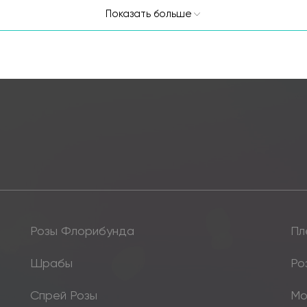
Показать больше
Розы Флорибунда
Пл
Шрабы
Ро
Спрей Розы
Мо