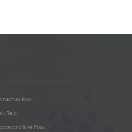
етистые Розы
зы Гийо
розостойкие Розы