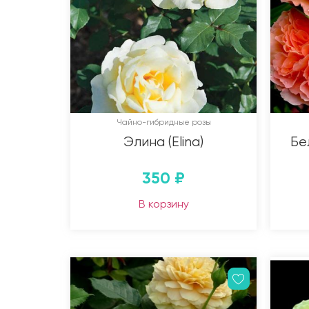
Чайно-гибридные розы
Элина (Elina)
Бе
350
₽
В корзину