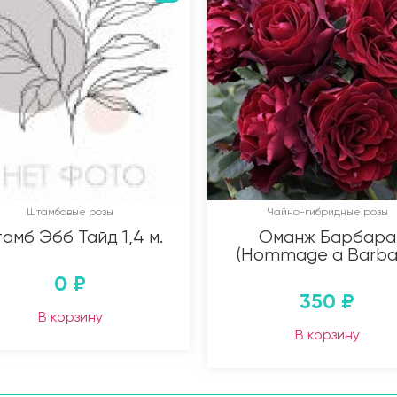
Штамбовые розы
Чайно-гибридные розы
амб Эбб Тайд 1,4 м.
Оманж Барбара
(Hommage a Barba
0
₽
350
₽
В корзину
В корзину