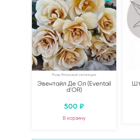
Розы Японской селекции
Эвентайл Де Ол (Eventail
Шт
d`OR)
500
₽
В корзину