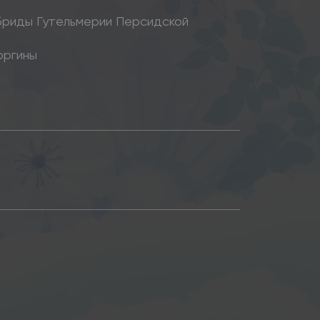
бриды Гутельмерии Персидской
оргины