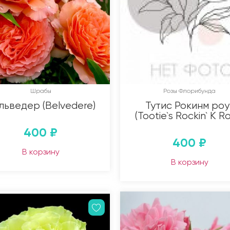
Шрабы
Розы Флорибунда
льведер (Belvedere)
Тутис Рокинм роу
(Tootie`s Rockin` K R
400
₽
400
₽
В корзину
В корзину