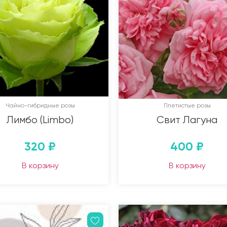
Чайно-гибридные розы
Плетистые розы
Лимбо (Limbo)
Свит Лагуна
320
₽
400
₽
В корзину
В корзину