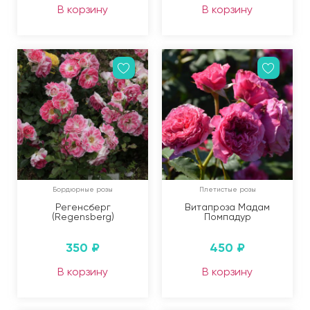
В корзину
В корзину
Бордюрные розы
Плетистые розы
Регенсберг
Витапроза Мадам
(Regensberg)
Помпадур
350
₽
450
₽
В корзину
В корзину