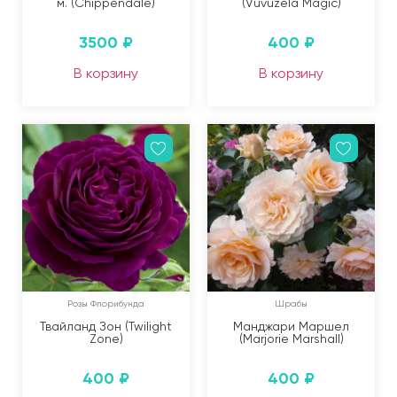
м. (Chippendale)
(Vuvuzela Magic)
3500
₽
400
₽
В корзину
В корзину
Розы Флорибунда
Шрабы
Твайланд Зон (Twilight
Манджари Маршел
Zone)
(Marjorie Marshall)
400
₽
400
₽