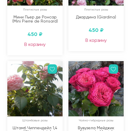
Плетистые розы
Плетистые розы
Мини Пьер де Ронсар
Джардина (Giardina)
(Mini Pierre de Ronsard)
450
₽
450
₽
В корзину
В корзину
Штамбовые розы
Чайно-гибридные розы
Штамб Чиппендейл 1,4
Вувузела Мейджик