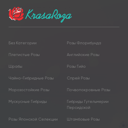
Без Категории
Розы Флорибунда
Плетистые Розы
Английские Розы
Шрабы
Розы Гийо
Чайно-Гибридные Розы
Спрей Розы
Морозостойкие Розы
Почвопокровные Розы
Мускусные Гибриды
Гибриды Гутельмерии
Персидской
Розы Японской Селекции
Штамбовые Розы