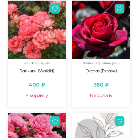
Розы Флорибунда
Чайно-гибридные розы
Вайкики (Waikiki)
Экстаз (Extase)
400
₽
350
₽
В корзину
В корзину