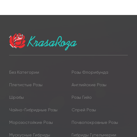
Без Категории
Розы Флорибунда
Плетистые Розы
Английские Розы
Шрабы
Розы Гийо
Чайно-Гибридные Розы
Спрей Розы
Морозостойкие Розы
Почвопокровные Розы
Мускусные Гибриды
Гибриды Гутельмерии