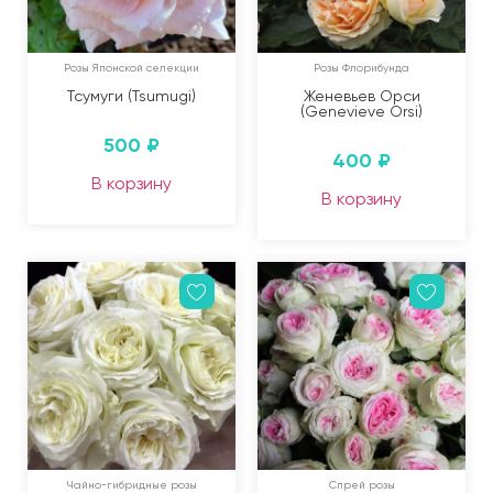
Розы Японской селекции
Розы Флорибунда
Тсумуги (Tsumugi)
Женевьев Орси
(Genevieve Orsi)
500
₽
400
₽
В корзину
В корзину
Чайно-гибридные розы
Спрей розы