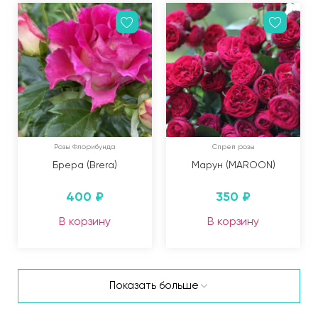
Розы Флорибунда
Спрей розы
Брера (Brera)
Марун (MAROON)
400
₽
350
₽
В корзину
В корзину
Показать больше