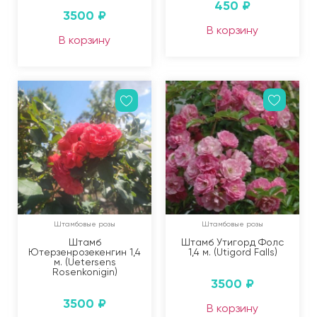
450
₽
3500
₽
В корзину
В корзину
Штамбовые розы
Штамбовые розы
Штамб
Штамб Утигорд Фолс
Ютерзенрозекенгин 1,4
1,4 м. (Utigord Falls)
м. (Uetersens
Rosenkonigin)
3500
₽
3500
₽
В корзину