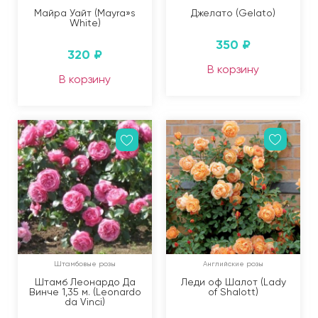
Майра Уайт (Mayra»s
Джелато (Gelato)
White)
350
₽
320
₽
В корзину
В корзину
Штамбовые розы
Английские розы
Штамб Леонардо Да
Леди оф Шалот (Lady
Винче 1,35 м. (Leonardo
of Shalott)
da Vinci)