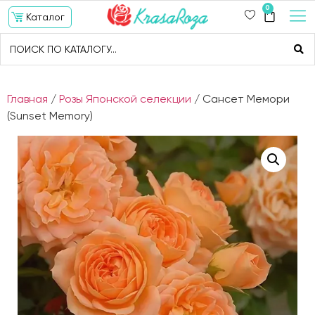
0
Каталог
Главная
/
Розы Японской селекции
/ Сансет Мемори
(Sunset Memory)