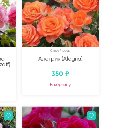
Спрей розы
ва
Алегрия (Alegria)
off)
350
₽
В корзину