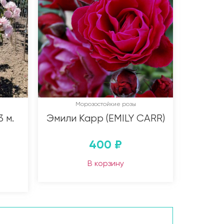
Морозостойкие розы
 м.
Эмили Карр (EMILY CARR)
400
₽
В корзину