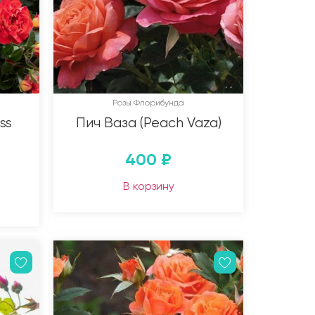
Розы Флорибунда
ss
Пич Ваза (Peach Vaza)
400
₽
В корзину