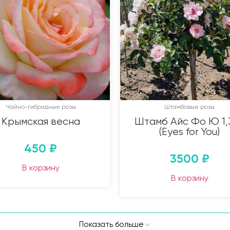
Чайно-гибридные розы
Штамбовые розы
Крымская весна
Штамб Айс Фо Ю 1,3
(Eyes for You)
450
₽
3500
₽
В корзину
В корзину
Показать больше