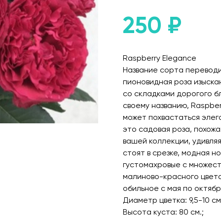
250
₽
Raspberry Elegance
Название сорта переводи
пионовидная роза изыска
со складками дорогого б
своему названию, Raspber
может похвастаться элег
это садовая роза, похожа
вашей коллекции, удивляя
стоят в срезке, модная н
густомахровые с множест
малиново-красного цвета
обильное с мая по октябр
Диаметр цветка: 9,5-10 см
Высота куста: 80 см.;