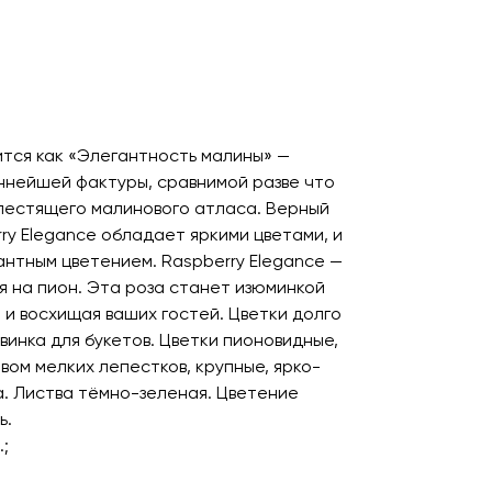
тся как «Элегантность малины» —
ннейшей фактуры, сравнимой разве что
лестящего малинового атласа. Верный
ry Elegance обладает яркими цветами, и
антным цветением. Raspberry Elegance —
я на пион. Эта роза станет изюминкой
 и восхищая ваших гостей. Цветки долго
овинка для букетов. Цветки пионовидные,
вом мелких лепестков, крупные, ярко-
. Листва тёмно-зеленая. Цветение
ь.
.;