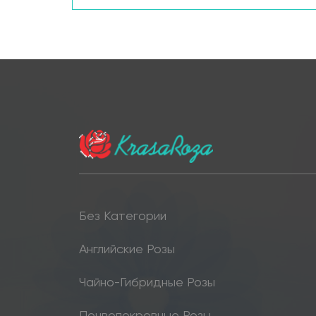
Без Категории
Английские Розы
Чайно-Гибридные Розы
Почвопокровные Розы