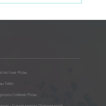
етистые Розы
зы Гийо
розостойкие Розы
бриды Гутельмерии Персидской