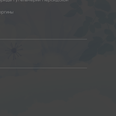
оргины