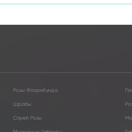
Розы Флорибунда
Пл
Шрабы
Ро
Спрей Розы
Мо
Мускусные Гибриды
Ги