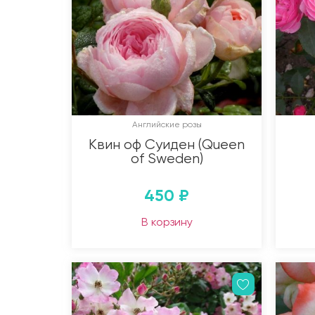
Английские розы
Квин оф Суиден (Queen
of Sweden)
450
₽
В корзину