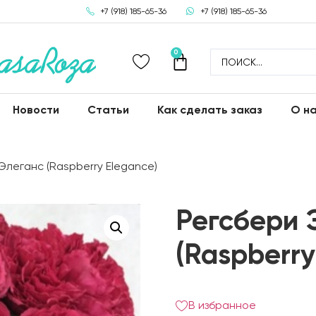
+7 (918) 185-65-36
+7 (918) 185-65-36
0
Новости
Статьи
Как сделать заказ
О н
Элеганс (Raspberry Elegance)
Регсбери 
(Raspberry
В избранное