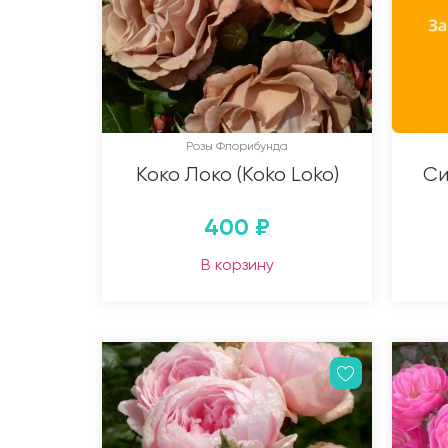
Розы Флорибунда
Коко Локо (Koko Loko)
Си
400
₽
В корзину