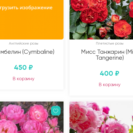
Английские розы
Плетистые розы
мбелин (Cymbaline)
Мисс Танжарин (Mi
Tangerine)
450
₽
400
₽
В корзину
В корзину