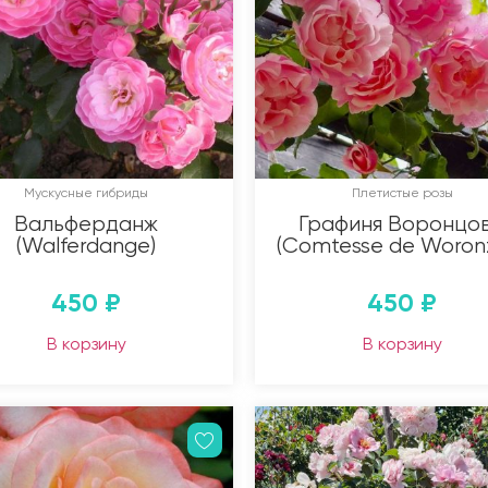
Мускусные гибриды
Плетистые розы
Вальферданж
Графиня Воронцо
(Walferdange)
(Comtesse de Woronz
450
₽
450
₽
В корзину
В корзину