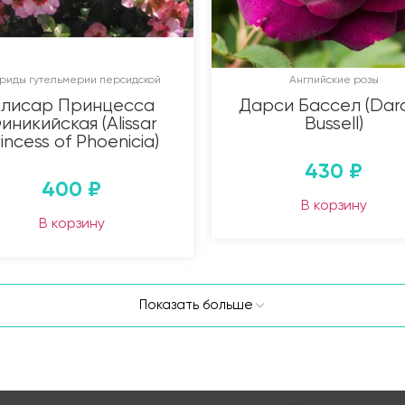
бриды гутельмерии персидской
Английские розы
лисар Принцесса
Дарси Бассел (Dar
иникийская (Alissar
Bussell)
incess of Phoenicia)
430
₽
400
₽
В корзину
В корзину
Показать больше