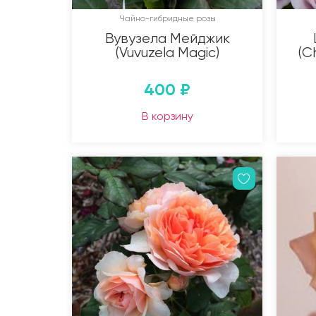
Чайно-гибридные розы
Вувузела Мейджик
(Vuvuzela Magic)
(C
400
₽
В корзину