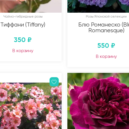
Чайно-гибридные розы
Розы Японской селекции
Тиффани (Tiffany)
Блю Романеско (Bl
Romanesque)
350
₽
550
₽
В корзину
В корзину