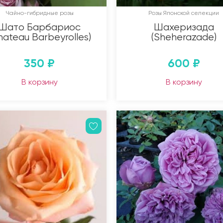
Чайно-гибридные розы
Розы Японской селекции
Шато Барбариос
Шахеризада
hateau Barbeyrolles)
(Sheherazade)
350
₽
600
₽
В корзину
В корзину