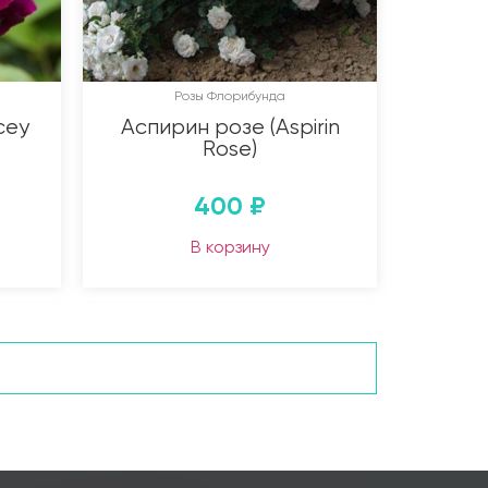
Розы Флорибунда
cey
Аспирин розе (Aspirin
Rose)
400
₽
В корзину