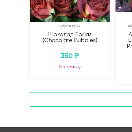
Спрей розы
Ги
Шоколад Баблз
А
(Chocolate Bubbles)
Ф
Pr
350
₽
В корзину