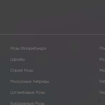
Розы Флорибунда
Пл
Шрабы
Ро
Спрей Розы
Мо
Мускусные Гибриды
Ги
Штамбовые Розы
Ге
Бордюрные Розы