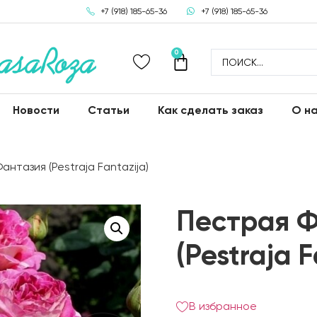
+7 (918) 185-65-36
+7 (918) 185-65-36
0
Новости
Статьи
Как сделать заказ
О н
нтазия (Pestraja Fantazija)
Пестрая 
(Pestraja F
В избранное