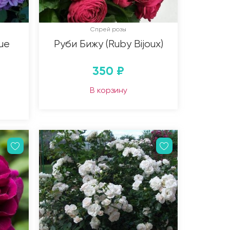
Спрей розы
ue
Руби Бижу (Ruby Bijoux)
350
₽
В корзину