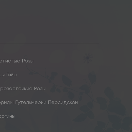
етистые Розы
зы Гийо
розостойкие Розы
бриды Гутельмерии Персидской
оргины