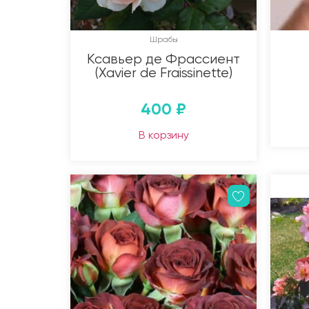
Шрабы
Ксавьер де Фрассиент
(Xavier de Fraissinette)
400
₽
В корзину