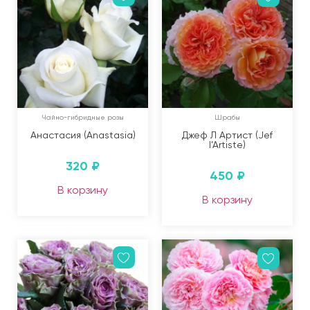
Чайно-гибридные розы
Шрабы
Анастасия (Anastasia)
Джеф Л Артист (Jef
l’Artiste)
320
₽
450
₽
В корзину
В корзину