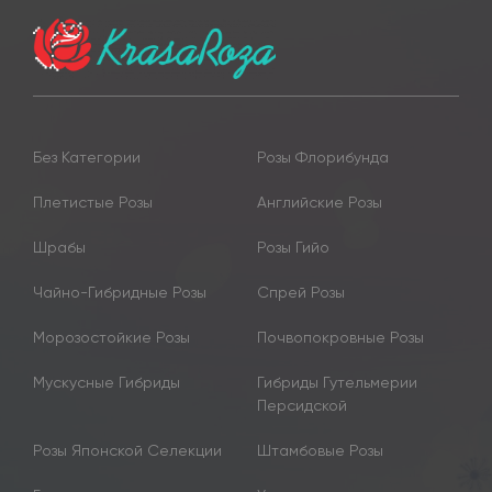
Без Категории
Розы Флорибунда
Плетистые Розы
Английские Розы
Шрабы
Розы Гийо
Чайно-Гибридные Розы
Спрей Розы
Морозостойкие Розы
Почвопокровные Розы
Мускусные Гибриды
Гибриды Гутельмерии
Персидской
Розы Японской Селекции
Штамбовые Розы