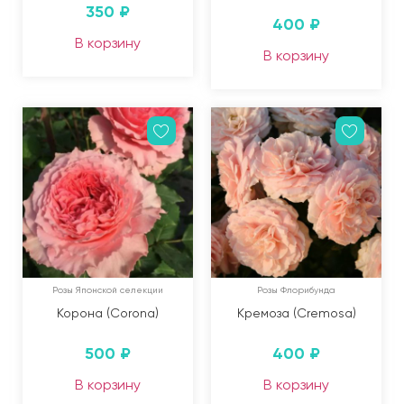
350
₽
400
₽
В корзину
В корзину
Розы Японской селекции
Розы Флорибунда
Корона (Corona)
Кремоза (Cremosa)
500
₽
400
₽
В корзину
В корзину