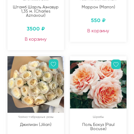
Штамб Шарль Азнавур
Маррон (Marron)
1,35 м. (Charles
Aznavour)
550
₽
3500
₽
В корзину
В корзину
Чайно-гибридные розы
Шрабы
Джилиан (Jilian)
Поль Бокуз (Paul
Bocuse)