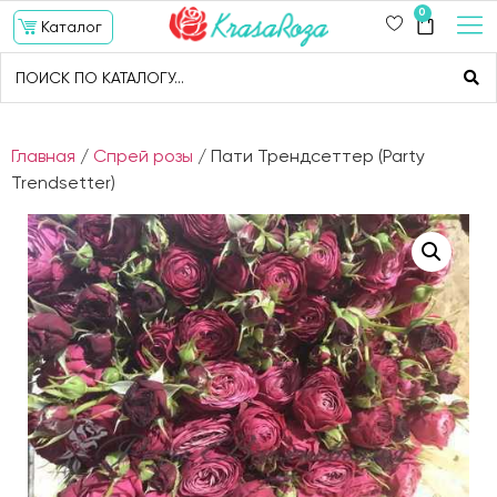
0
Каталог
Главная
/
Спрей розы
/ Пати Трендсеттер (Party
Trendsetter)