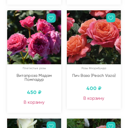
Плетистые розы
Розы Флорибунда
Витапроза Мадам
Пич Ваза (Peach Vaza)
Помпадур
400
₽
450
₽
В корзину
В корзину