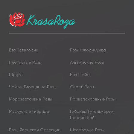
Без Категории
Розы Флорибунда
Плетистые Розы
Английские Розы
Шрабы
Розы Гийо
Чайно-Гибридные Розы
Спрей Розы
Морозостойкие Розы
Почвопокровные Розы
Мускусные Гибриды
Гибриды Гутельмерии
Персидской
Розы Японской Селекции
Штамбовые Розы