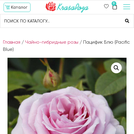
0
Каталог
Главная
/
Чайно-гибридные розы
/ Пацифик Блю (Pacific
Blue)