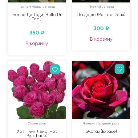
Чайно-гибридные розы
Плетистые розы
Белла Де Тоди (Bella Di
Па де де (Pas de Deux)
Todi)
300
₽
350
₽
В корзину
В корзину
Спрей розы
Чайно-гибридные розы
Хот Пинк Лейс (Hot
Экстаз (Extase)
Pink Lace)