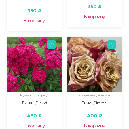
350
₽
350
₽
В корзину
В корзину
Мускусные гибриды
Чайно-гибридные розы
Динки (Dinky)
Пимс (Pimms)
450
₽
400
₽
В корзину
В корзину