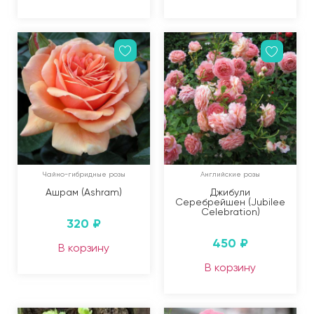
Чайно-гибридные розы
Английские розы
Ашрам (Ashram)
Джибули
Серебрейшен (Jubilee
Celebration)
320
₽
450
₽
В корзину
В корзину