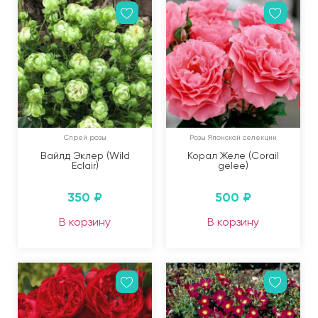
Спрей розы
Розы Японской селекции
Вайлд Эклер (Wild
Корал Желе (Corail
Eclair)
gelee)
350
₽
500
₽
В корзину
В корзину