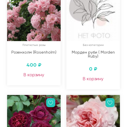
Плетистые розы
Без категории
Розенхолм (Rosenholm)
Морден руби ( Morden
Ruby)
400
₽
0
₽
В корзину
В корзину