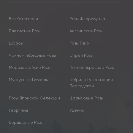
Без Категории
Розы Флорибунда
Плетистые Розы
Английские Розы
Шрабы
Розы Гийо
Чайно-Гибридные Розы
Спрей Розы
Морозостойкие Розы
Почвопокровные Розы
Мускусные Гибриды
Гибриды Гутельмерии
Персидской
Розы Японской Селекции
Штамбовые Розы
Георгины
Уценка
Бордюрные Розы