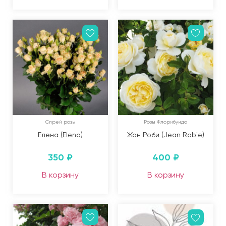
Спрей розы
Розы Флорибунда
Елена (Elena)
Жан Роби (Jean Robie)
350
₽
400
₽
В корзину
В корзину