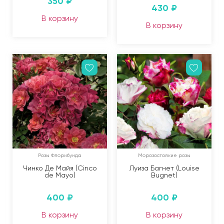
350
₽
430
₽
В корзину
В корзину
Розы Флорибунда
Морозостойкие розы
Чинко Де Майя (Cinco
Луиза Багнет (Louise
de Mayo)
Bugnet)
400
₽
400
₽
В корзину
В корзину