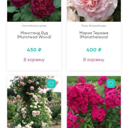
Английские розы
Розы Флорибунда
Манстенд Вуд
Мария Терезия
(Munstead Wood)
(Mariatheresia)
450
₽
400
₽
В корзину
В корзину