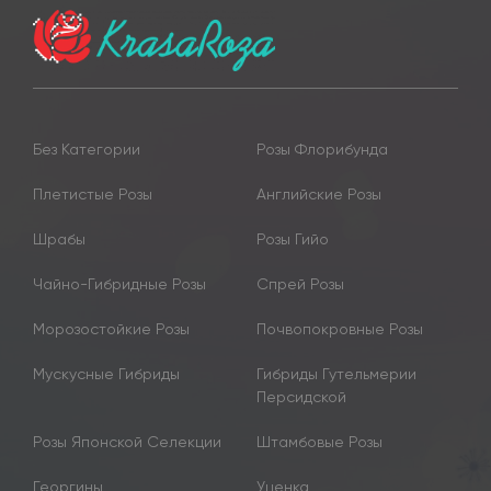
Без Категории
Розы Флорибунда
Плетистые Розы
Английские Розы
Шрабы
Розы Гийо
Чайно-Гибридные Розы
Спрей Розы
Морозостойкие Розы
Почвопокровные Розы
Мускусные Гибриды
Гибриды Гутельмерии
Персидской
Розы Японской Селекции
Штамбовые Розы
Георгины
Уценка