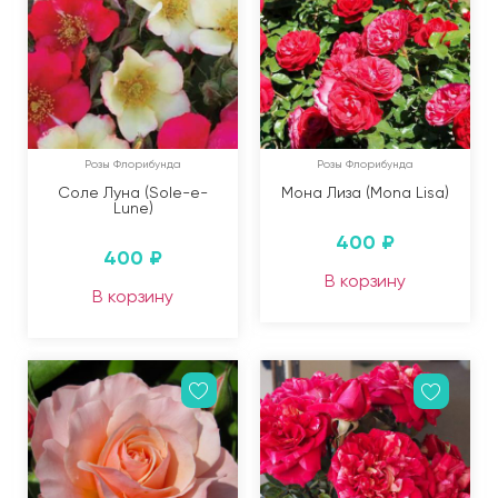
Розы Флорибунда
Розы Флорибунда
Соле Луна (Sole-e-
Мона Лиза (Mona Lisa)
Lune)
400
₽
400
₽
В корзину
В корзину