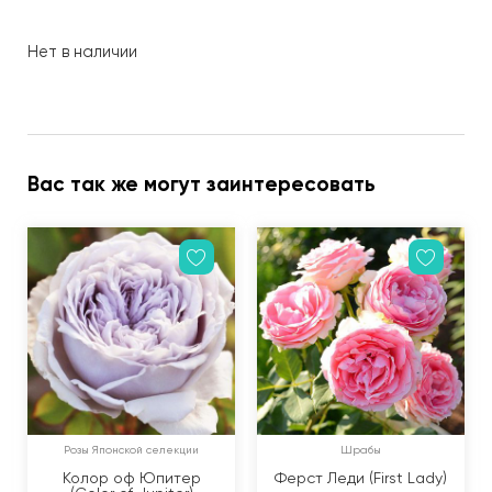
Нет в наличии
Вас так же могут заинтересовать
Розы Японской селекции
Шрабы
Колор оф Юпитер
Ферст Леди (First Lady)