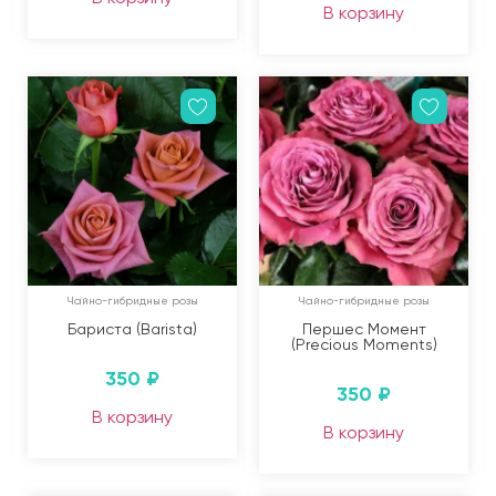
В корзину
Чайно-гибридные розы
Чайно-гибридные розы
Бариста (Barista)
Першес Момент
(Precious Moments)
350
₽
350
₽
В корзину
В корзину