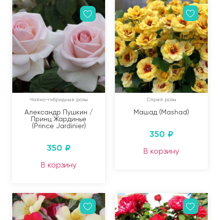
Чайно-гибридные розы
Спрей розы
Александр Пушкин /
Машад (Mashad)
Принц Жардинье
(Prince Jardinier)
350
₽
350
₽
В корзину
В корзину