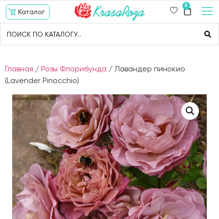
0
Каталог
Главная
/
Розы Флорибунда
/ Лавандер пинокио
(Lavender Pinocchio)