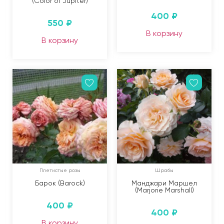
(Color of Jupiter)
400
₽
550
₽
В корзину
В корзину
Плетистые розы
Шрабы
Барок (Barock)
Манджари Маршел
(Marjorie Marshall)
400
₽
400
₽
В корзину