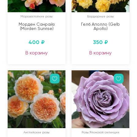
Морозостойкие розы
Бордюрные розы
Морден Санрайз
Гелб Аполло (Gelb
(Morden Sunrise)
Apollo)
400
₽
350
₽
В корзину
В корзину
Английские розы
Розы Японской селекции