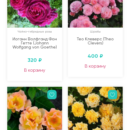
Чайно-гибридные розы
Шрабы
Иоганн Волфганд Фон
Тео Клеверс (Theo
Гетте (Johann
Clevers)
Wolfgang von Goethe)
400
₽
320
₽
В корзину
В корзину