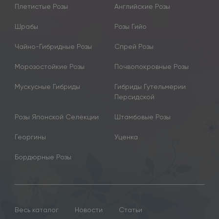
Плетистые Розы
Английские Розы
Шрабы
Розы Гийо
Чайно-Гибридные Розы
Спрей Розы
Морозостойкие Розы
Почвопокровные Розы
Мускусные Гибриды
Гибриды Гутельмерии
Персидской
Розы Японской Селекции
Штамбовые Розы
Георгины
Уценка
Бордюрные Розы
Весь каталог
Новости
Статьи