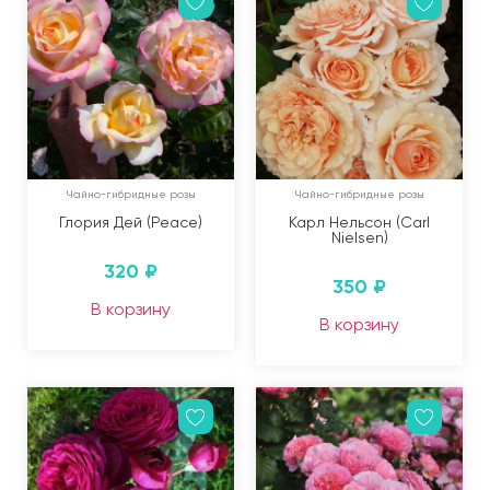
Чайно-гибридные розы
Чайно-гибридные розы
Глория Дей (Peace)
Карл Нельсон (Carl
Nielsen)
320
₽
350
₽
В корзину
В корзину