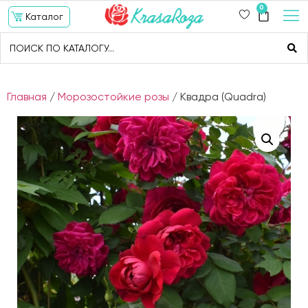
0
Каталог
Главная
/
Морозостойкие розы
/ Квадра (Quadra)