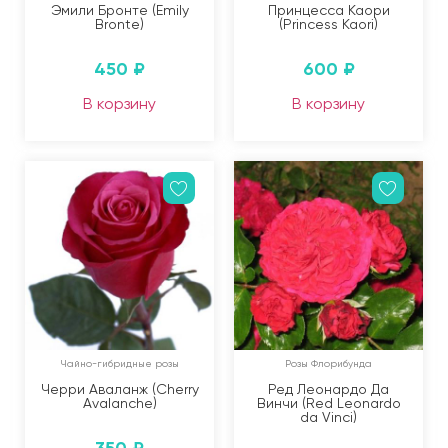
Эмили Бронте (Emily
Принцесса Каори
Bronte)
(Princess Kaori)
450
₽
600
₽
В корзину
В корзину
Чайно-гибридные розы
Розы Флорибунда
Черри Аваланж (Cherry
Ред Леонардо Да
Avalanche)
Винчи (Red Leonardo
da Vinci)
350
₽