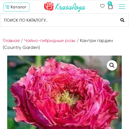
0
Каталог
Главная
/
Чайно-гибридные розы
/ Кантри гарден
(Country Garden)