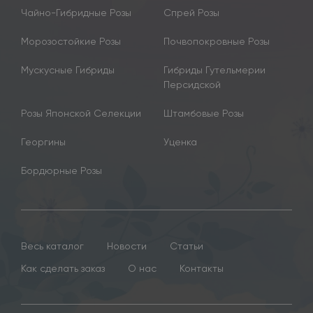
Чайно-Гибридные Розы
Спрей Розы
Морозостойкие Розы
Почвопокровные Розы
Мускусные Гибриды
Гибриды Гутельмерии
Персидской
Розы Японской Селекции
Штамбовые Розы
Георгины
Уценка
Бордюрные Розы
Весь каталог
Новости
Статьи
Как сделать заказ
О нас
Контакты