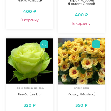
Чикка (Chicca)
Лоран Каброль
(Laurent Cabrol)
400
₽
400
₽
В корзину
В корзину
Чайно-гибридные розы
Спрей розы
Лимбо (Limbo)
Машад (Mashad)
320
₽
350
₽