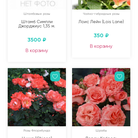
Штамбовые розы
Чайно-гибридные розы
Штамб Симпли
Лоис Лейн (Lois Lane)
Джорджиус 1,35 м.
350
₽
3500
₽
В корзину
В корзину
Розы Флорибунда
Шрабы