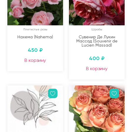
Плетистые розы
Шрабы
Нахема (Nahema)
Сувенир Де Лукин
Массад (Souvenir de
Lucien Massad)
450
₽
400
₽
В корзину
В корзину