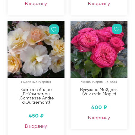
В корзину
В корзину
Мускусные гибриды
Чайно-гибридные розы
Комтесс Андре
Вувузела Мейджик
Де,Ультреман
(Vuvuzela Magic)
(Comtesse Andre
d’Oultremont)
400
₽
450
₽
В корзину
В корзину