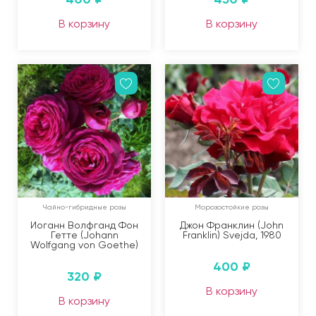
В корзину
В корзину
Чайно-гибридные розы
Морозостойкие розы
Иоганн Волфганд Фон
Джон Франклин (John
Гетте (Johann
Franklin) Svejda, 1980
Wolfgang von Goethe)
400
₽
320
₽
В корзину
В корзину