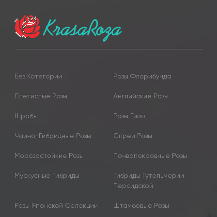
Без Категории
Розы Флорибунда
Плетистые Розы
Английские Розы
Шрабы
Розы Гийо
Чайно-Гибридные Розы
Спрей Розы
Морозостойкие Розы
Почвопокровные Розы
Мускусные Гибриды
Гибриды Гутельмерии
Персидской
Розы Японской Селекции
Штамбовые Розы