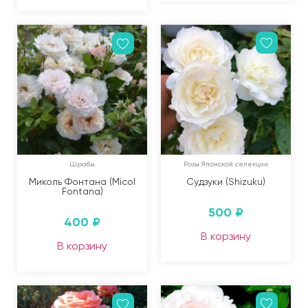
Шрабы
Розы Японской селекции
Миколь Фонтана (Micol
Судзуки (Shizuku)
Fontana)
500
₽
400
₽
В корзину
В корзину