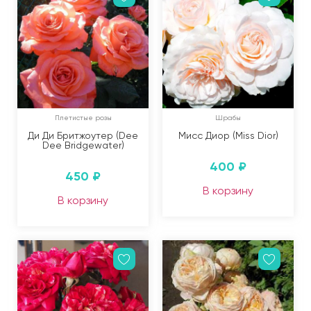
Плетистые розы
Шрабы
Ди Ди Бритжоутер (Dee
Мисс Диор (Miss Dior)
Dee Bridgewater)
400
₽
450
₽
В корзину
В корзину