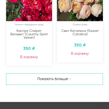
Чайно-гибридные розы
Спрей розы
Кантри Спирит
Свит Каталина (Sweet
Вельвет (Cauntry Spirit
Catalina)
Velvet)
350
₽
350
₽
В корзину
В корзину
Показать больше