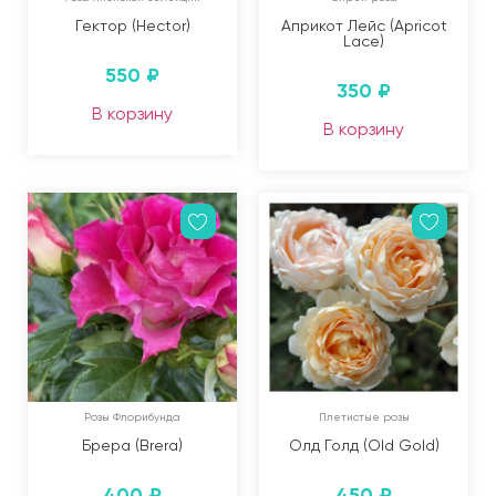
Гектор (Hector)
Априкот Лейс (Apricot
Lace)
550
₽
350
₽
В корзину
В корзину
Розы Флорибунда
Плетистые розы
Брера (Brera)
Олд Голд (Old Gold)
400
₽
450
₽