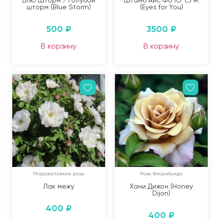
Блю Шторм / Голубой
Штамб Айс Фо Ю 1,3 м.
шторм (Blue Storm)
(Eyes for You)
500
₽
3500
₽
В корзину
В корзину
Морозостойкие розы
Розы Флорибунда
Лак межу
Хани Дижон (Honey
Dijon)
400
₽
400
₽