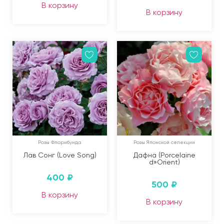
В корзину
В корзину
Розы Флорибунда
Розы Японской селекции
Лав Сонг (Love Song)
Дафна (Porcelaine
d»Orient)
400
₽
500
₽
В корзину
В корзину