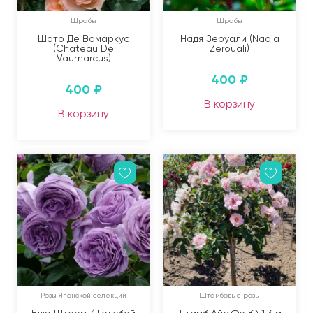
Шрабы
Шрабы
Шато Де Вамаркус
Надя Зеруали (Nadia
(Chateau De
Zerouali)
Vaumarcus)
400
₽
400
₽
В корзину
В корзину
Розы Японской селекции
Штамбовые розы