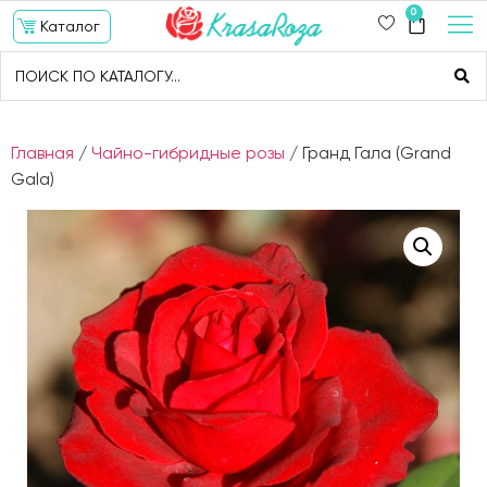
0
Каталог
Главная
/
Чайно-гибридные розы
/ Гранд Гала (Grand
Gala)