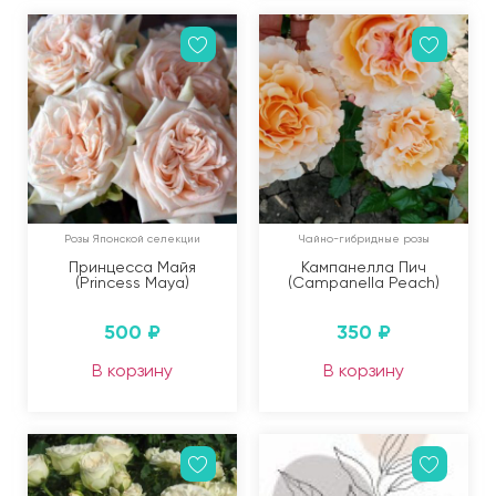
Розы Японской селекции
Чайно-гибридные розы
Принцесса Майя
Кампанелла Пич
(Princess Maya)
(Campanella Peach)
500
₽
350
₽
В корзину
В корзину