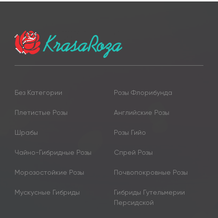
Без Категории
Розы Флорибунда
Плетистые Розы
Английские Розы
Шрабы
Розы Гийо
Чайно-Гибридные Розы
Спрей Розы
Морозостойкие Розы
Почвопокровные Розы
Мускусные Гибриды
Гибриды Гутельмерии
Персидской