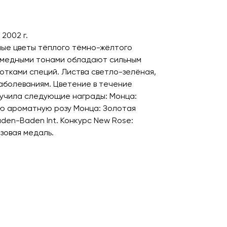
2002 г.
ные цветы тёплого тёмно-жёлтого
и медными тонами обладают сильным
отками специй. Листва светло-зелёная,
заболеваниям. Цветение в течение
олучила следующие награды: Монца:
ю ароматную розу Монца: Золотая
den-Baden Int. Конкурс New Rose:
зовая медаль.