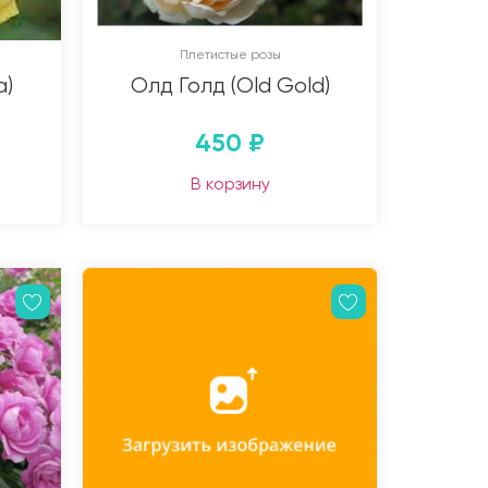
Плетистые розы
a)
Олд Голд (Old Gold)
450
₽
В корзину