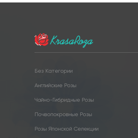
Без Категории
Английские Розы
Чайно-Гибридные Розы
Почвопокровные Розы
Розы Японской Селекции