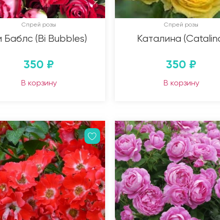
Спрей розы
Спрей розы
 Баблс (Bi Bubbles)
Каталина (Catalin
350
₽
350
₽
В корзину
В корзину