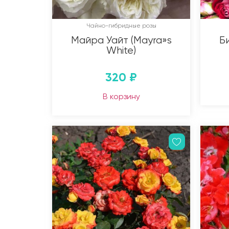
Чайно-гибридные розы
Майра Уайт (Mayra»s
Би
White)
320
₽
В корзину