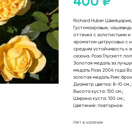
400
₽
Richard Huber Швейцария, 
Густомахровые, чашевид
оттенка с золотистыми 
ароматом цитрусовых с н
средняя устойчивость к 
сезона. Роза Глускетт п
Золотая медаль за лучшу
медаль Роза 2004 года Ba
золотая медаль Рим: брон
Диаметр цветка: 8-10 см.;
Высота куста: 150 см.;
Ширина куста: 100 см.;
Цветение: повторное.
Нет в наличии