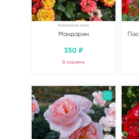
Бордюрные розы
Мандарин
Пас
350
₽
В корзину