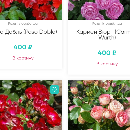
Розы Флорибунда
Розы Флорибунда
о Добль (Paso Doble)
Кармен Вюрт (Car
Wurth)
400
₽
400
₽
В корзину
В корзину