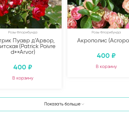
Розы Флорибунда
Розы Флорибунда
трик Пуавр д’Арвор,
Акрополис (Acropol
итская (Patrick Poivre
d»»Arvor)
400
₽
400
₽
В корзину
В корзину
Показать больше