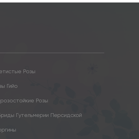
етистые Розы
зы Гийо
розостойкие Розы
бриды Гутельмерии Персидской
оргины