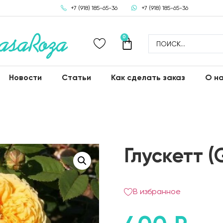
+7 (918) 185-65-36
+7 (918) 185-65-36
0
Новости
Статьи
Как сделать заказ
О н
Глускетт (
В избранное