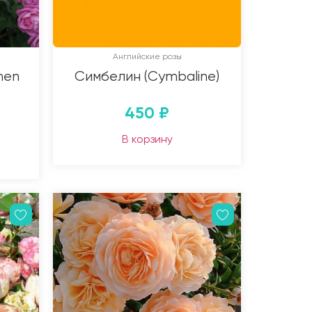
Английские розы
men
Симбелин (Cymbaline)
450
₽
В корзину