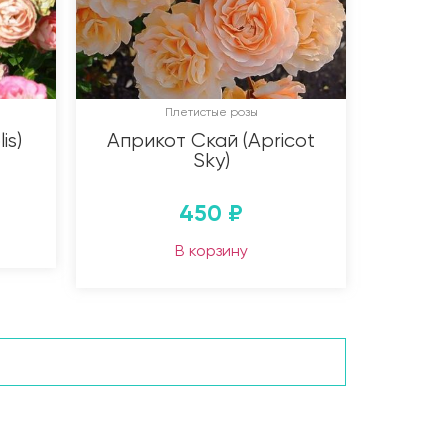
Плетистые розы
is)
Априкот Скай (Apricot
Sky)
450
₽
В корзину