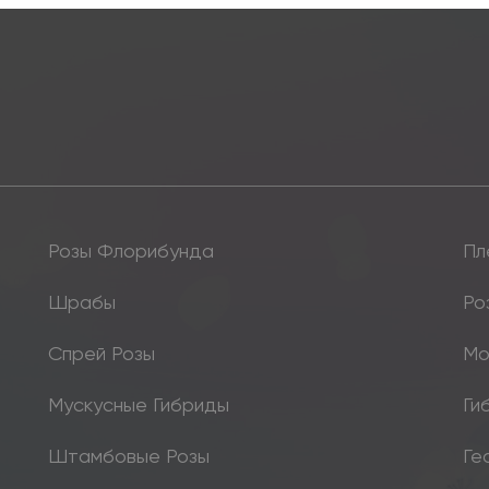
Розы Флорибунда
Пл
Шрабы
Ро
Спрей Розы
Мо
Мускусные Гибриды
Ги
Штамбовые Розы
Ге