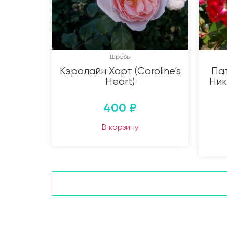
Шрабы
Кэролайн Харт (Caroline’s
Па
Heart)
Ник
400
₽
В корзину