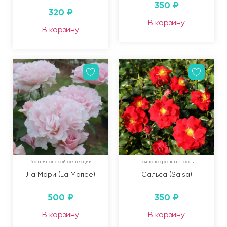
350
₽
320
₽
В корзину
В корзину
Розы Японской селекции
Почвопокровные розы
Ла Мари (La Mariee)
Сальса (Salsa)
500
₽
350
₽
В корзину
В корзину