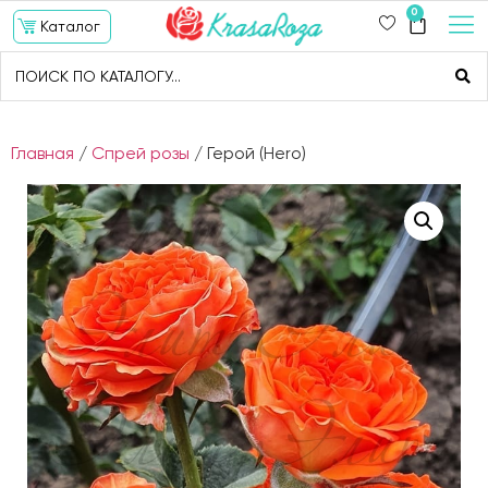
0
Каталог
Главная
/
Спрей розы
/ Герой (Hero)