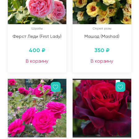
Шрабы
Спрей розы
Ферст Леди (First Lady)
Машад (Mashad)
400
₽
350
₽
В корзину
В корзину