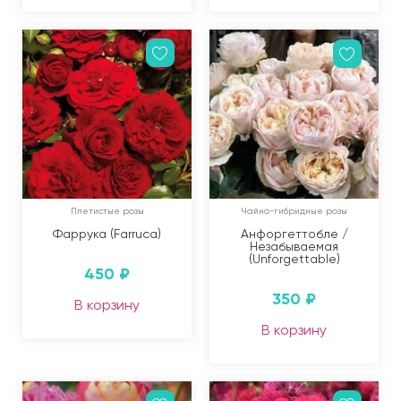
Плетистые розы
Чайно-гибридные розы
Фаррука (Farruca)
Анфоргеттобле /
Незабываемая
(Unforgettable)
450
₽
350
₽
В корзину
В корзину