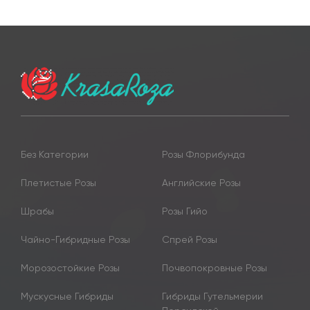
Без Категории
Розы Флорибунда
Плетистые Розы
Английские Розы
Шрабы
Розы Гийо
Чайно-Гибридные Розы
Спрей Розы
Морозостойкие Розы
Почвопокровные Розы
Мускусные Гибриды
Гибриды Гутельмерии