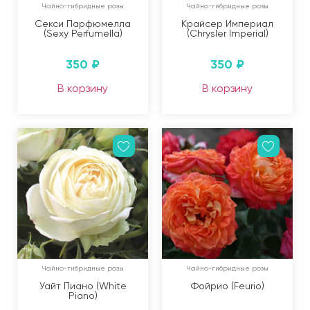
Чайно-гибридные розы
Чайно-гибридные розы
Секси Парфюмелла
Крайсер Империал
(Sexy Perfumella)
(Chrysler Imperial)
350
₽
350
₽
В корзину
В корзину
Чайно-гибридные розы
Чайно-гибридные розы
Уайт Пиано (White
Фойрио (Feurio)
Piano)