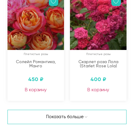
Плетистые розы
Плетистые розы
Солейл Романтика,
Скарлет роза Лола
Манго
(Starlet Rose Lola)
450
₽
400
₽
В корзину
В корзину
Показать больше