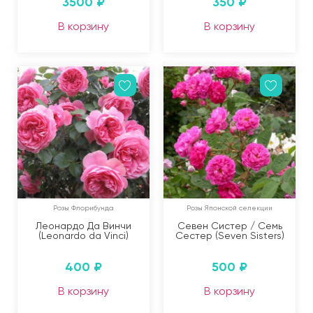
3500
₽
350
₽
В корзину
В корзину
Розы Флорибунда
Розы Японской селекции
Леонардо Да Винчи
Севен Систер / Семь
(Leonardo da Vinci)
Сестер (Seven Sisters)
400
₽
500
₽
В корзину
В корзину