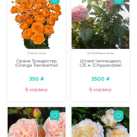
Спрей розы
Штамбовые розы
Оранж Трандестер
Штамб Чиппендеил
(Orange Trendsetter)
1,35 м. (Chippendale)
350
₽
3500
₽
В корзину
В корзину