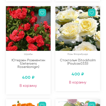
Шрабы
Розы Флорибунда
Ютерзен Розекёнгин
Стокгольм (Stockholm
(Uetersens
(Poulcas033))
Rosenkonigin)
400
₽
400
₽
В корзину
В корзину