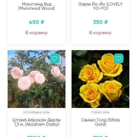
Манстенд Вуд
Лавли Йо-Йо (LOVELY
(Munstead Wood)
YO-YO)
450
₽
350
₽
В корзину
В корзину
Штамбовые розы
Спрей розы
Штамб Абрахам Дерби
Свинкс Голд (Sfinks
1,3 м. (Abraham Darby)
Gold)