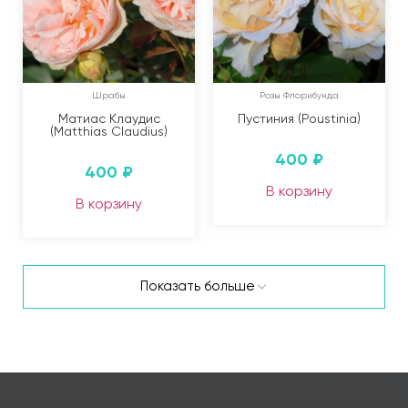
Шрабы
Розы Флорибунда
Матиас Клаудис
Пустиния (Poustinia)
(Matthias Claudius)
400
₽
400
₽
В корзину
В корзину
Показать больше