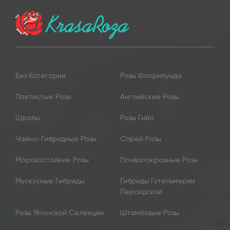
Без Категории
Розы Флорибунда
Плетистые Розы
Английские Розы
Шрабы
Розы Гийо
Чайно-Гибридные Розы
Спрей Розы
Морозостойкие Розы
Почвопокровные Розы
Мускусные Гибриды
Гибриды Гутельмерии
Персидской
Розы Японской Селекции
Штамбовые Розы