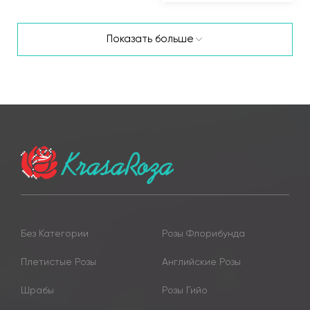
Показать больше
Без Категории
Розы Флорибунда
Плетистые Розы
Английские Розы
Шрабы
Розы Гийо