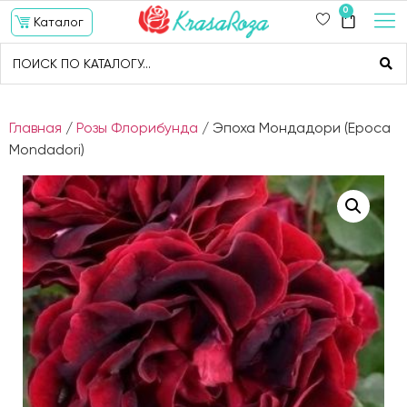
0
Каталог
Главная
/
Розы Флорибунда
/ Эпоха Мондадори (Epoca
Mondadori)