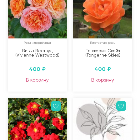
Розы Флорибунда
Плетистые розы
Вивьн Вествуд
Танжерин Скайз
(Vivienne Westwood)
(Tangerine Skies)
400
₽
400
₽
В корзину
В корзину