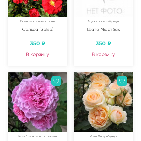
Почвопокровные розы
Мускусные гибриды
Сальса (Salsa)
Шато Мюстбах
350
₽
350
₽
В корзину
В корзину
Розы Японской селекции
Розы Флорибунда