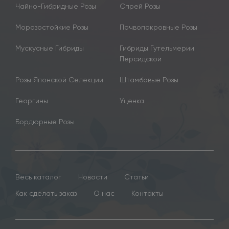
Чайно-Гибридные Розы
Спрей Розы
Морозостойкие Розы
Почвопокровные Розы
Мускусные Гибриды
Гибриды Гутельмерии
Персидской
Розы Японской Селекции
Штамбовые Розы
Георгины
Уценка
Бордюрные Розы
Весь каталог
Новости
Статьи
Как сделать заказ
О нас
Контакты