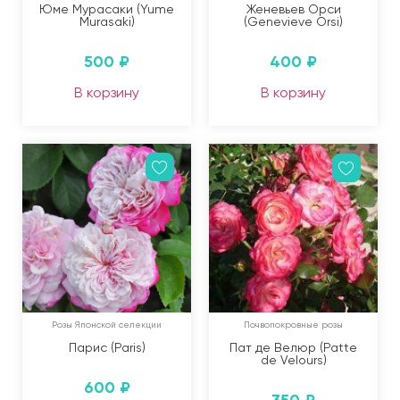
Юме Мурасаки (Yume
Женевьев Орси
Мurasaki)
(Genevieve Orsi)
500
₽
400
₽
В корзину
В корзину
Розы Японской селекции
Почвопокровные розы
Парис (Paris)
Пат де Велюр (Patte
de Velours)
600
₽