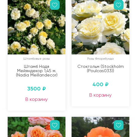
Штамбовые розы
Розы Флорибунда
Штамб Надя
Стокгольм (Stockholm
Мейяндекор 1,45 м.
(Poulcas033))
(Nadia Meillandecor)
400
₽
3500
₽
В корзину
В корзину