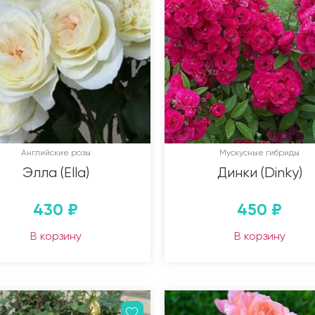
Английские розы
Мускусные гибриды
Элла (Ella)
Динки (Dinky)
430
₽
450
₽
В корзину
В корзину