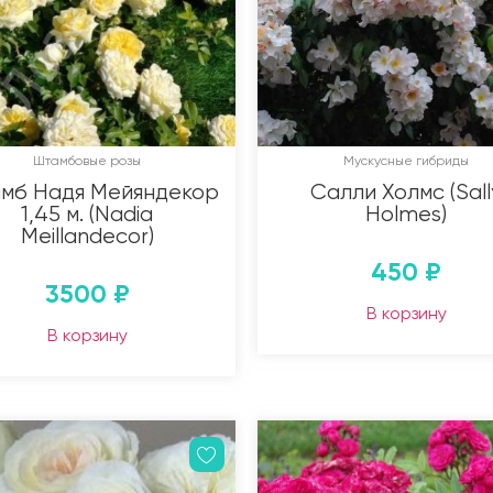
Штамбовые розы
Мускусные гибриды
мб Надя Мейяндекор
Салли Холмс (Sall
1,45 м. (Nadia
Holmes)
Meillandecor)
450
₽
3500
₽
В корзину
В корзину