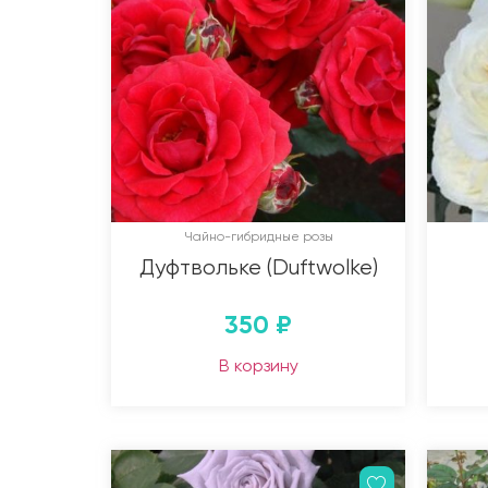
Чайно-гибридные розы
Дуфтвольке (Duftwolke)
350
₽
В корзину