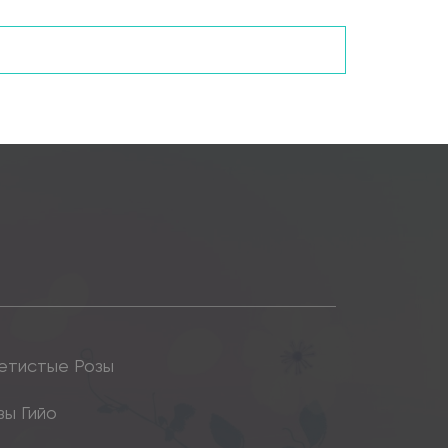
етистые Розы
зы Гийо