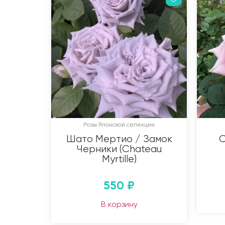
Розы Японской селекции
Шато Мертио / Замок
С
Черники (Chateau
Myrtille)
550
₽
В корзину