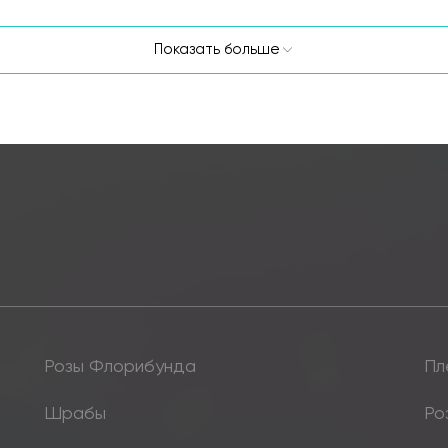
Показать больше
Розы Флорибунда
Пл
Шрабы
Ро