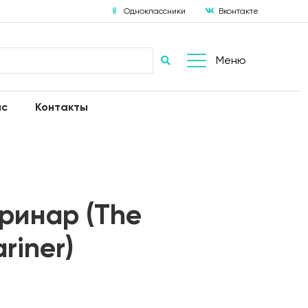
Одноклассники
Вконтакте
Меню
ас
Контакты
ринар (The
riner)