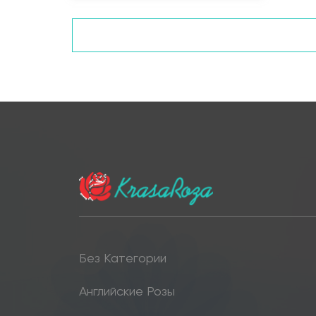
Без Категории
Английские Розы