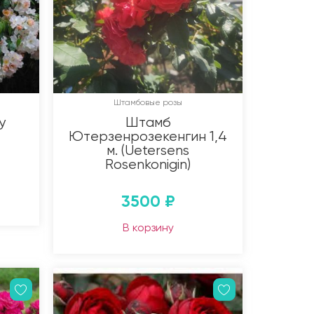
Штамбовые розы
y
Штамб
Ютерзенрозекенгин 1,4
м. (Uetersens
Rosenkonigin)
3500
₽
В корзину