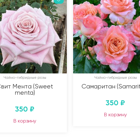
Чайно-гибридные розы
Чайно-гибридные розы
вит Мента (Sweet
Самаритан (Samarit
menta)
350
₽
350
₽
В корзину
В корзину