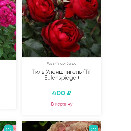
Розы Флорибунда
Тиль Уленшпигель (Till
Eulenspiegel)
400
₽
В корзину