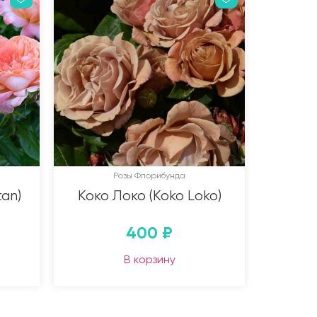
Розы Флорибунда
an)
Коко Локо (Koko Loko)
400
₽
В корзину