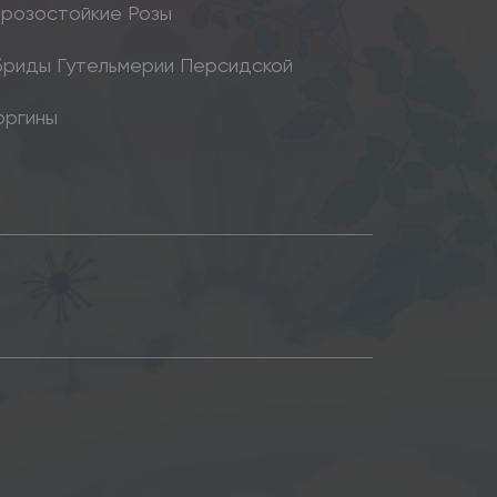
розостойкие Розы
бриды Гутельмерии Персидской
оргины