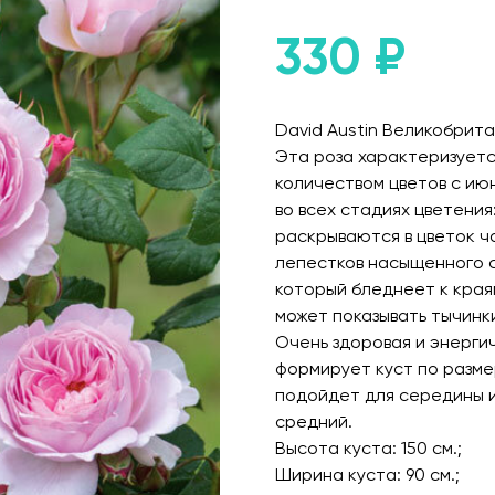
330
₽
David Austin Великобритан
Эта роза характеризуетс
количеством цветов с июн
во всех стадиях цветени
раскрываются в цветок 
лепестков насыщенного с
который бледнеет к края
может показывать тычинк
Очень здоровая и энерги
формирует куст по разм
подойдет для середины и
средний.
Высота куста: 150 см.;
Ширина куста: 90 см.;