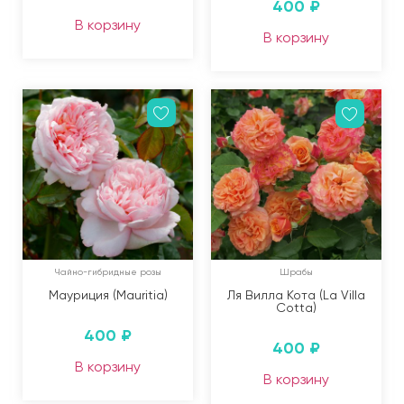
400
₽
В корзину
В корзину
Чайно-гибридные розы
Шрабы
Мауриция (Mauritia)
Ля Вилла Кота (La Villa
Cotta)
400
₽
400
₽
В корзину
В корзину