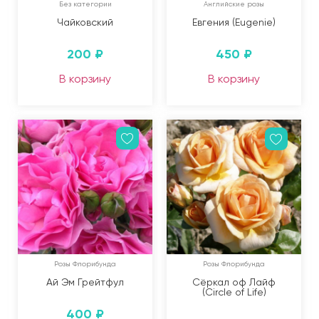
Без категории
Английские розы
Чайковский
Евгения (Eugenie)
200
₽
450
₽
В корзину
В корзину
Розы Флорибунда
Розы Флорибунда
Ай Эм Грейтфул
Сёркал оф Лайф
(Circle of Life)
400
₽