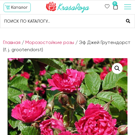
0
Каталог
Главная
/
Морозостойкие розы
/ Эф Джей Грутендорст
(f. j. grootendorst)