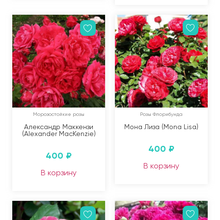
Морозостойкие розы
Розы Флорибунда
Александр Маккензи
Мона Лиза (Mona Lisa)
(Alexander MacKenzie)
400
₽
400
₽
В корзину
В корзину