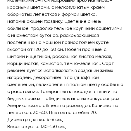
маленькими 3-4 см махровыми ярко малиново-
красными цветами, с мелкозубчатым краем
оборчатых лепестков и формой цветка,
напоминающей гвоздику. Цветение очень
обильное, продолжительное крупными соцветиями
с множеством бутонов, раскрывающихся
постепенно на мощном прямостоячем кусте
высотой от 120 до 150 см. Побеги прочные, с
шипами и щетиной, роскошная листва мелкая,
морщинистая, кожистая, темно-зеленая.. Сорт
рекомендуется использовать в создании живых
изгородей, декоративен в ландшафтном
озеленении, великолепен в полном цвету особенно
с расстояния. Толерантен к посадке в тени и на
бедных почвах. Победитель многих конкурсов роз
Американского общества розоводов. Количество
лепестков: 30-40. Цветов на стебле 20.
Диаметр цветка: 4-6 см.;
Высота куста: 130-150 см.;