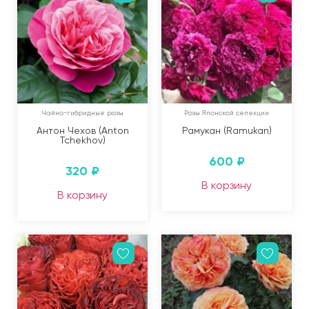
Чайно-гибридные розы
Розы Японской селекции
Антон Чехов (Anton
Рамукан (Ramukan)
Tchekhov)
600
₽
320
₽
В корзину
В корзину