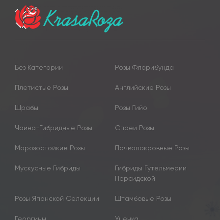
Без Категории
Розы Флорибунда
Плетистые Розы
Английские Розы
Шрабы
Розы Гийо
Чайно-Гибридные Розы
Спрей Розы
Морозостойкие Розы
Почвопокровные Розы
Мускусные Гибриды
Гибриды Гутельмерии
Персидской
Розы Японской Селекции
Штамбовые Розы
Георгины
Уценка