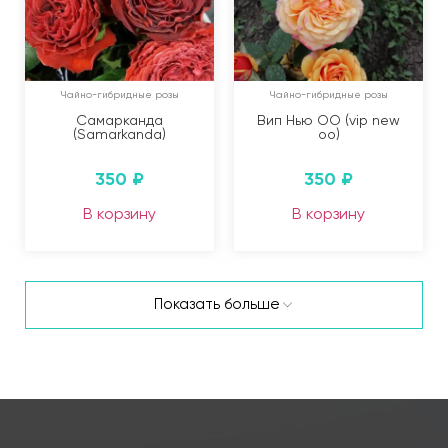
Чайно-гибридные розы
Чайно-гибридные розы
Самарканда
Вип Нью ОО (vip new
(Samarkanda)
oo)
350
₽
350
₽
В корзину
В корзину
Показать больше