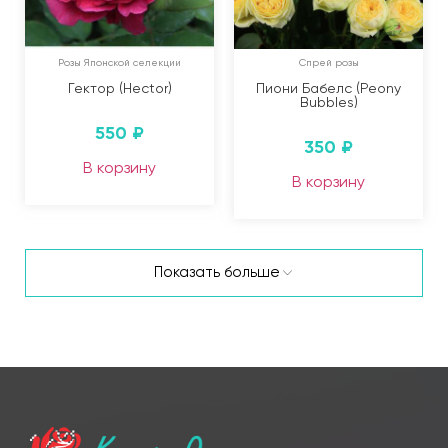
Розы Японской селекции
Спрей розы
Гектор (Hector)
Пиони Бабелс (Peony
Bubbles)
550
₽
350
₽
В корзину
В корзину
Показать больше