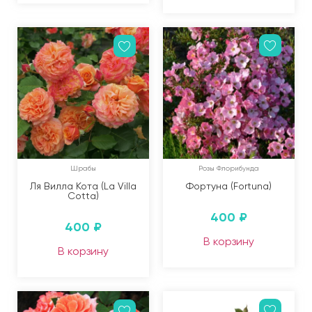
Шрабы
Розы Флорибунда
Ля Вилла Кота (La Villa
Фортуна (Fortuna)
Cotta)
400
₽
400
₽
В корзину
В корзину