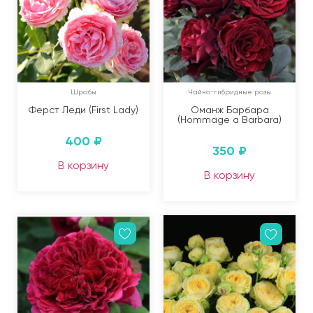
Шрабы
Чайно-гибридные розы
Ферст Леди (First Lady)
Оманж Барбара
(Hommage a Barbara)
400
₽
350
₽
В корзину
В корзину