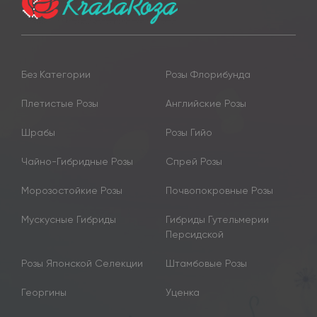
Без Категории
Розы Флорибунда
Плетистые Розы
Английские Розы
Шрабы
Розы Гийо
Чайно-Гибридные Розы
Спрей Розы
Морозостойкие Розы
Почвопокровные Розы
Мускусные Гибриды
Гибриды Гутельмерии
Персидской
Розы Японской Селекции
Штамбовые Розы
Георгины
Уценка