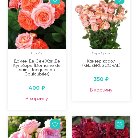
Шрабы
Спрей розы
Домен Де Сен Жак Де
Кайзер корол
Кульбире (Domaine de
(KEIJZER0SCORAL)
saint Jacques du
Couloubrier)
350
₽
400
₽
В корзину
В корзину