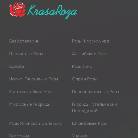
Без Категории
Розы Флорибунда
Плетистые Розы
Английские Розы
Шрабы
Розы Гийо
Чайно-Гибридные Розы
Спрей Розы
Морозостойкие Розы
Почвопокровные Розы
Мускусные Гибриды
Гибриды Гутельмерии
Персидской
Розы Японской Селекции
Штамбовые Розы
Георгины
Уценка