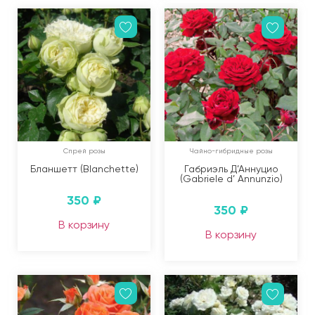
Спрей розы
Чайно-гибридные розы
Бланшетт (Blanchette)
Габриэль Д’Аннуцио
(Gabriele d’ Annunzio)
350
₽
350
₽
В корзину
В корзину