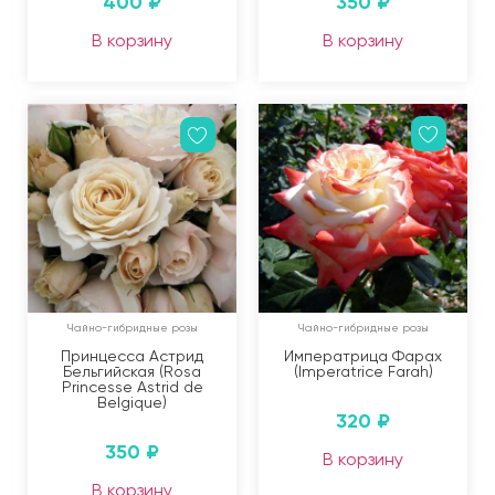
400
₽
350
₽
В корзину
В корзину
Чайно-гибридные розы
Чайно-гибридные розы
Принцесса Астрид
Императрица Фарах
Бельгийская (Rosa
(Imperatrice Farah)
Princesse Astrid de
Belgique)
320
₽
350
₽
В корзину
В корзину