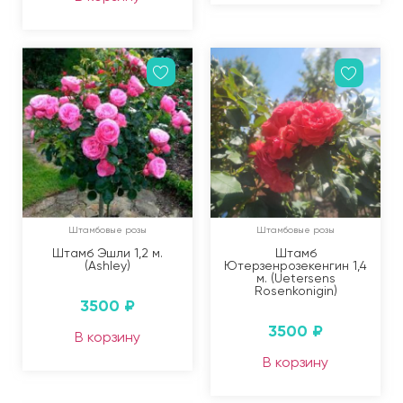
Штамбовые розы
Штамбовые розы
Штамб Эшли 1,2 м.
Штамб
(Ashley)
Ютерзенрозекенгин 1,4
м. (Uetersens
Rosenkonigin)
3500
₽
3500
₽
В корзину
В корзину