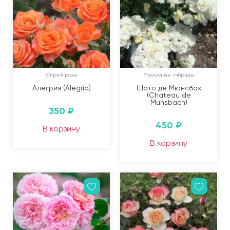
Спрей розы
Мускусные гибриды
Алегрия (Alegria)
Шато де Мюнсбах
(Chateau de
Munsbach)
350
₽
450
₽
В корзину
В корзину