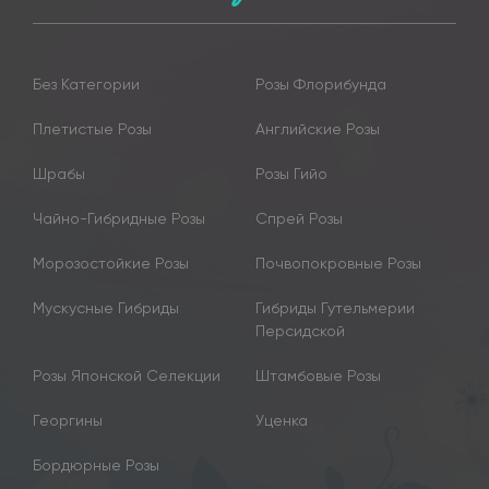
Без Категории
Розы Флорибунда
Плетистые Розы
Английские Розы
Шрабы
Розы Гийо
Чайно-Гибридные Розы
Спрей Розы
Морозостойкие Розы
Почвопокровные Розы
Мускусные Гибриды
Гибриды Гутельмерии
Персидской
Розы Японской Селекции
Штамбовые Розы
Георгины
Уценка
Бордюрные Розы