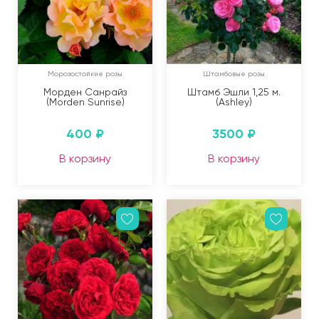
Морозостойкие розы
Штамбовые розы
Морден Санрайз
Штамб Эшли 1,25 м.
(Morden Sunrise)
(Ashley)
400
₽
3500
₽
В корзину
В корзину