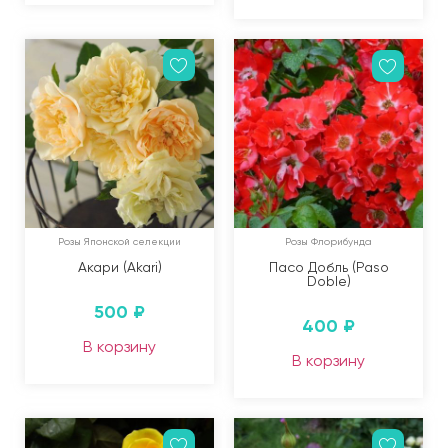
Розы Японской селекции
Розы Флорибунда
Акари (Akari)
Пасо Добль (Paso
Doble)
500
₽
400
₽
В корзину
В корзину