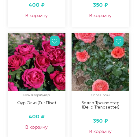
400
₽
350
₽
В корзину
В корзину
Розы Флорибунда
Спрей розы
Фур Элиз (Fur Elise)
Белла Транзестер
(Bella Trendsetter)
400
₽
350
₽
В корзину
В корзину