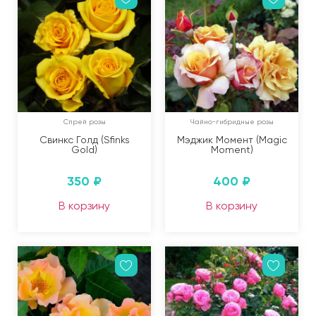
Спрей розы
Чайно-гибридные розы
Свинкс Голд (Sfinks
Мэджик Момент (Magic
Gold)
Moment)
350
₽
400
₽
В корзину
В корзину