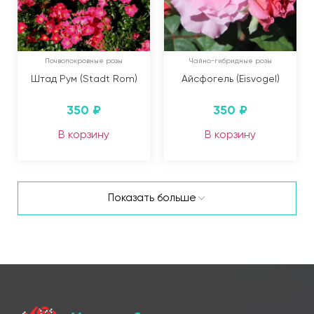
Почвопокровные розы
Чайно-гибридные розы
Штад Рум (Stadt Rom)
Айсфогель (Eisvogel)
350
₽
350
₽
В корзину
В корзину
Показать больше