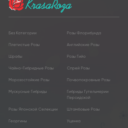
Без Категории
Розы Флорибунда
Плетистые Розы
Английские Розы
Шрабы
Розы Гийо
Чайно-Гибридные Розы
Спрей Розы
Морозостойкие Розы
Почвопокровные Розы
Мускусные Гибриды
Гибриды Гутельмерии
Персидской
Розы Японской Селекции
Штамбовые Розы
Георгины
Уценка