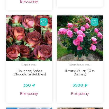
В корзину
Спрей розы
Штамбовые розы
Шоколад Баблз
Штамб Эшли 1,3 м.
(Chocolate Bubbles)
(Ashley)
350
₽
3500
₽
В корзину
В корзину