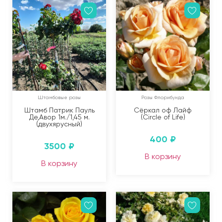
Штамбовые розы
Розы Флорибунда
Штамб Патрик Пауль
Сёркал оф Лайф
Де,Авор 1м./1,45 м.
(Circle of Life)
(двухярусный)
400
₽
3500
₽
В корзину
В корзину