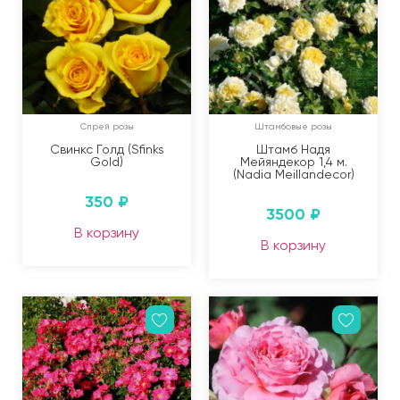
Спрей розы
Штамбовые розы
Свинкс Голд (Sfinks
Штамб Надя
Gold)
Мейяндекор 1,4 м.
(Nadia Meillandecor)
350
₽
3500
₽
В корзину
В корзину