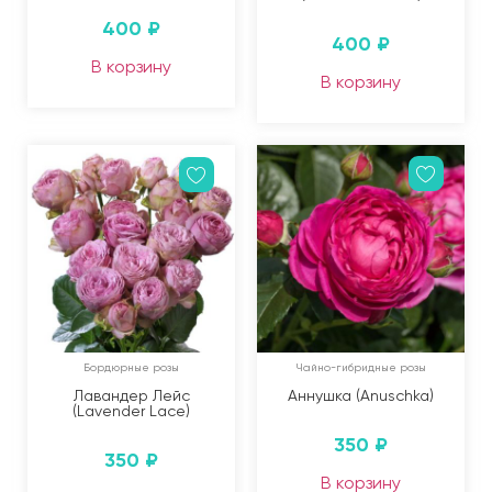
400
₽
400
₽
В корзину
В корзину
Бордюрные розы
Чайно-гибридные розы
Лавандер Лейс
Аннушка (Anuschka)
(Lavender Lace)
350
₽
350
₽
В корзину