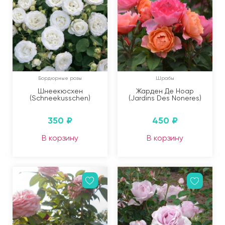
Бордюрные розы
Шрабы
Шнеекюсхен
Жарден Де Ноар
(Schneekusschen)
(Jardins Des Noneres)
350
₽
450
₽
В корзину
В корзину