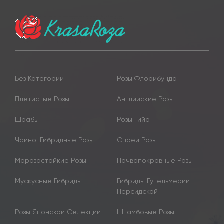
Без Категории
Розы Флорибунда
Плетистые Розы
Английские Розы
Шрабы
Розы Гийо
Чайно-Гибридные Розы
Спрей Розы
Морозостойкие Розы
Почвопокровные Розы
Мускусные Гибриды
Гибриды Гутельмерии
Персидской
Розы Японской Селекции
Штамбовые Розы