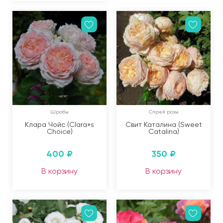
Шрабы
Спрей розы
Клара Чойс (Clara»s
Свит Каталина (Sweet
Choice)
Catalina)
400
₽
350
₽
В корзину
В корзину