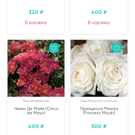
320
₽
400
₽
В корзину
В корзину
Розы Флорибунда
Розы Японской селекции
Чинко Де Майя (Cinco
Принцесса Миюки
de Mayo)
(Princess Miyuki)
400
₽
500
₽