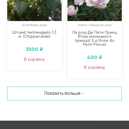
Штамбовые розы
Чайно-гибридные розы
Штамб Чиппендейл 1,3
Ля роуз Де Пети Принц
м. (Chippendale)
(Роза маленького
принца) (La Rose du
Petit Prince)
3500
₽
400
₽
В корзину
В корзину
Показать больше