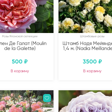
Розы Японской селекции
Штамбовые розы
лен Де Галат (Moulin
Штамб Надя Мейянд
de la Galette)
1,4 м. (Nadia Meilland
500
₽
3500
₽
В корзину
В корзину