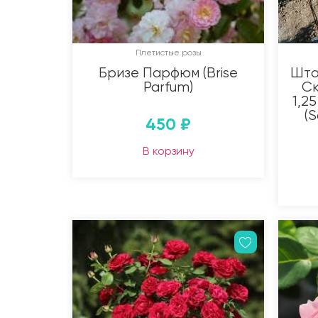
Плетистые розы
Бризе Парфюм (Brise
Шта
Parfum)
Ск
1,25
(S
450
₽
В корзину