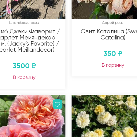
Штамбовые розы
Спрей розы
мб Джеки Фаворит /
Свит Каталина (Sw
арлет Мейяндекор
Catalina)
 м. (Jacky’s Favorite) /
carlet Meillandecor)
350
₽
3500
₽
В корзину
В корзину