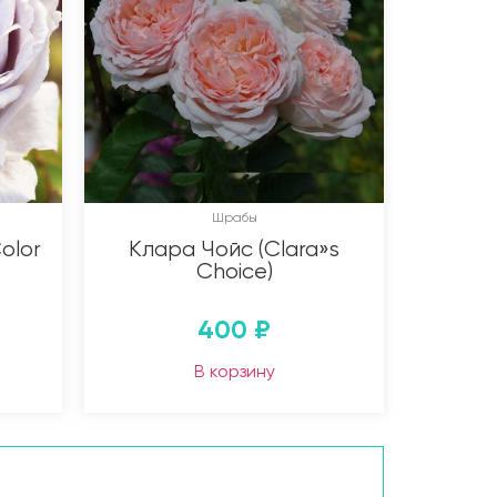
Шрабы
olor
Клара Чойс (Clara»s
Choice)
400
₽
В корзину