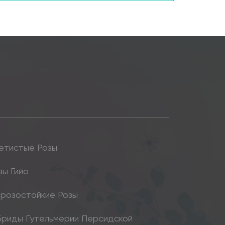
етистые Розы
зы Гийо
розостойкие Розы
бриды Гутельмерии Персидской