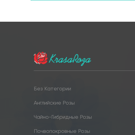
Без Категории
Английские Розы
Чайно-Гибридные Розы
Почвопокровные Розы