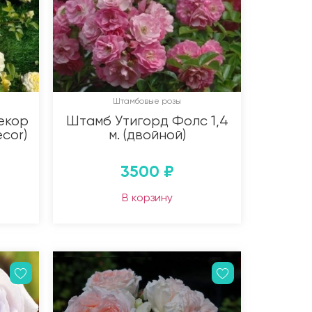
Штамбовые розы
екор
Штамб Утигорд Фолс 1,4
ecor)
м. (двойной)
3500
₽
В корзину