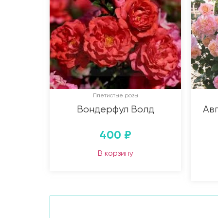
Плетистые розы
Вондерфул Волд
Авг
400
₽
В корзину