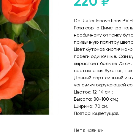
220
₽
De Ruiter Innovations BV 
Роза сорта Диметра пол
необычному оттенку буто
привычную палитру цвето
Цвет бутонов кирпично-ро
побеги одиночные. Сам к
вырастает больше 75 см.
составления букетов, так
Данный сорт сильный и в
условиям окружающей ср
Цветок: 12-14 см.;
Высота: 80-100 см.;
Ширина: 70 см.
Повторноцветущая.
Нет в наличии