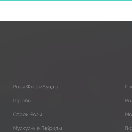
Розы Флорибунда
Пл
Шрабы
Ро
Спрей Розы
Мо
Мускусные Гибриды
Ги