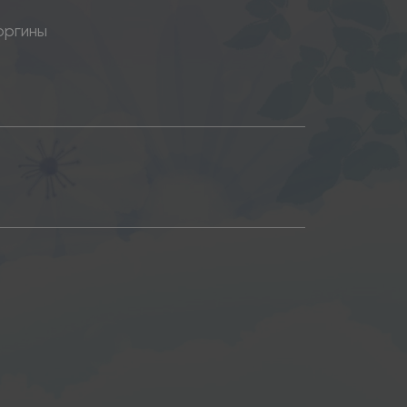
оргины