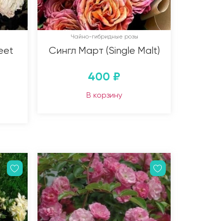
Чайно-гибридные розы
eet
Сингл Март (Single Malt)
400
₽
В корзину