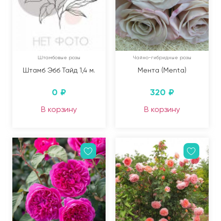
Штамбовые розы
Чайно-гибридные розы
Штамб Эбб Тайд 1,4 м.
Мента (Menta)
0
₽
320
₽
В корзину
В корзину