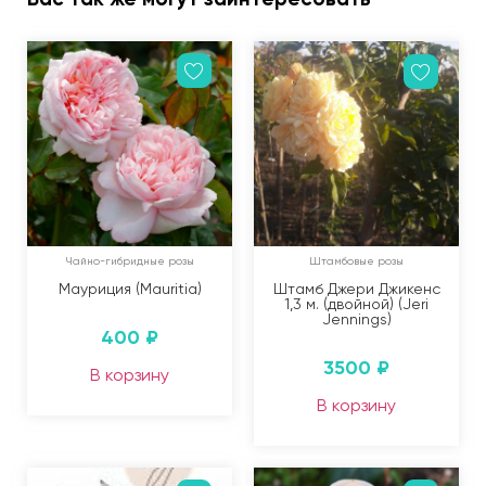
Чайно-гибридные розы
Штамбовые розы
Мауриция (Mauritia)
Штамб Джери Джикенс
1,3 м. (двойной) (Jeri
Jennings)
400
₽
3500
₽
В корзину
В корзину