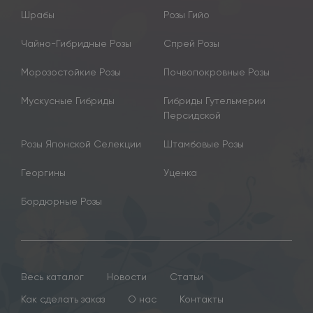
Шрабы
Розы Гийо
Чайно-Гибридные Розы
Спрей Розы
Морозостойкие Розы
Почвопокровные Розы
Мускусные Гибриды
Гибриды Гутельмерии
Персидской
Розы Японской Селекции
Штамбовые Розы
Георгины
Уценка
Бордюрные Розы
Весь каталог
Новости
Статьи
Как сделать заказ
О нас
Контакты