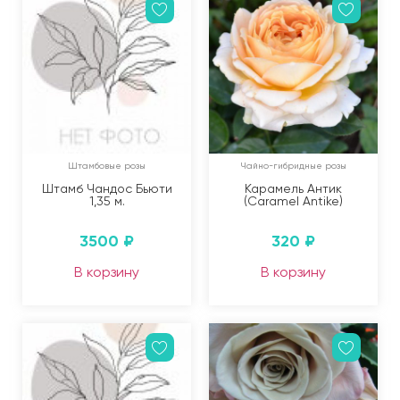
Штамбовые розы
Чайно-гибридные розы
Штамб Чандос Бьюти
Карамель Антик
1,35 м.
(Caramel Antike)
3500
₽
320
₽
В корзину
В корзину