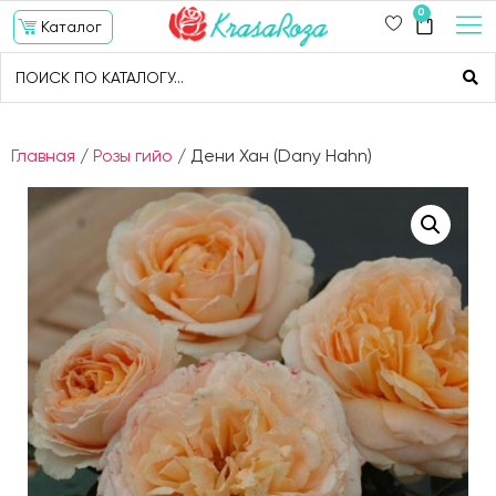
0
Каталог
Главная
/
Розы гийо
/ Дени Хан (Dany Hahn)