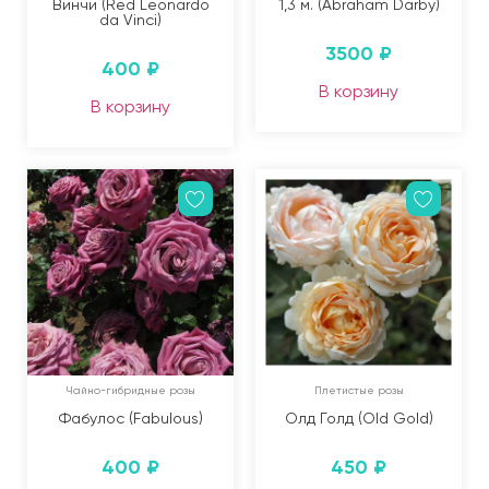
Винчи (Red Leonardo
1,3 м. (Abraham Darby)
da Vinci)
3500
₽
400
₽
В корзину
В корзину
Чайно-гибридные розы
Плетистые розы
Фабулос (Fabulous)
Олд Голд (Old Gold)
400
₽
450
₽