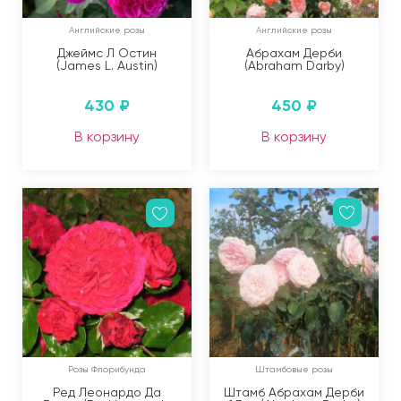
Английские розы
Английские розы
Джеймс Л Остин
Абрахам Дерби
(James L. Austin)
(Abraham Darby)
430
₽
450
₽
В корзину
В корзину
Розы Флорибунда
Штамбовые розы
Ред Леонардо Да
Штамб Абрахам Дерби