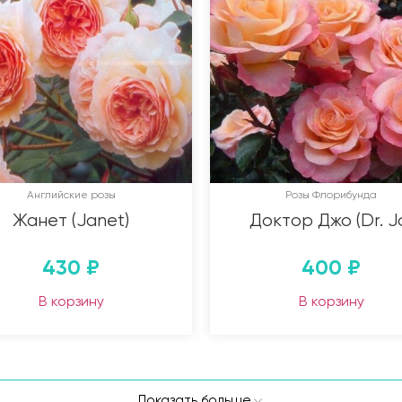
Английские розы
Розы Флорибунда
Жанет (Janet)
Доктор Джо (Dr. J
430
₽
400
₽
В корзину
В корзину
Показать больше