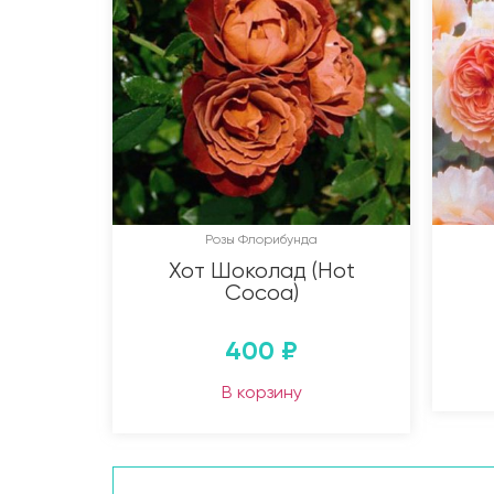
Розы Флорибунда
Хот Шоколад (Hot
Cocoa)
400
₽
В корзину