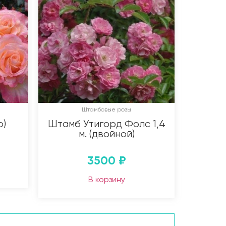
Штамбовые розы
o)
Штамб Утигорд Фолс 1,4
м. (двойной)
3500
₽
В корзину