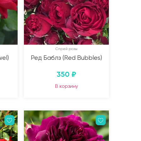
Спрей розы
el)
Ред Баблз (Red Bubbles)
350
₽
В корзину