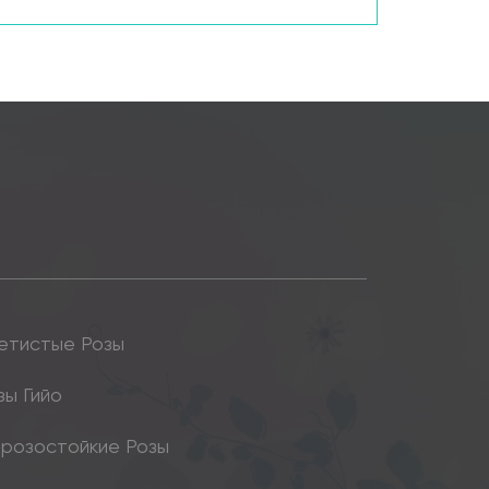
етистые Розы
зы Гийо
розостойкие Розы