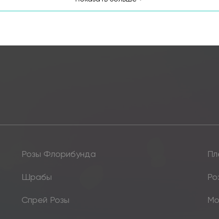
Розы Флорибунда
Пл
Шрабы
Ро
Спрей Розы
Мо