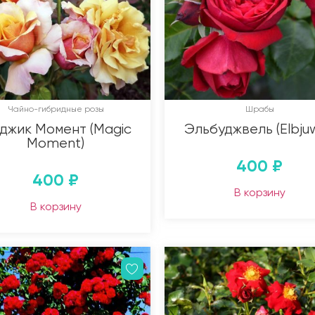
Чайно-гибридные розы
Шрабы
джик Момент (Magic
Эльбуджвель (Elbjuw
Moment)
400
₽
400
₽
В корзину
В корзину