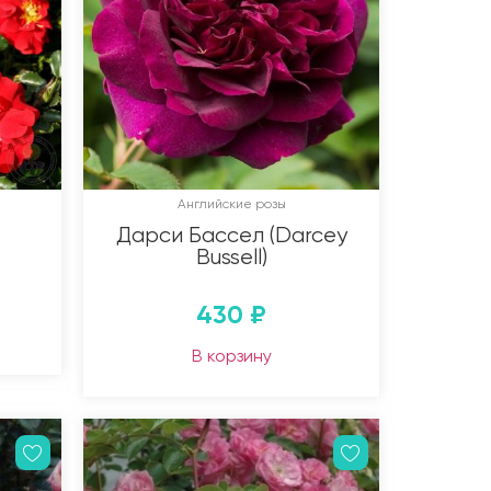
Английские розы
Дарси Бассел (Darcey
Bussell)
430
₽
В корзину