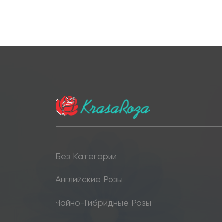
Без Категории
Английские Розы
Чайно-Гибридные Розы