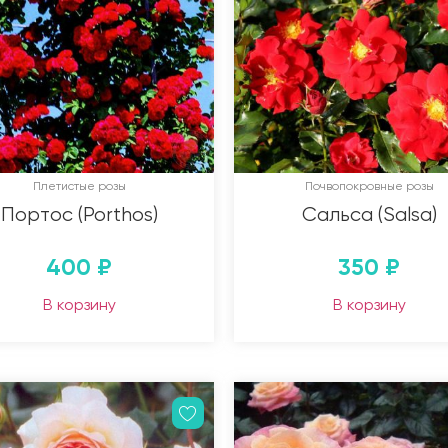
Плетистые розы
Почвопокровные розы
Портос (Porthos)
Сальса (Salsa)
400
₽
350
₽
В корзину
В корзину