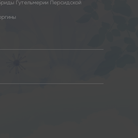
бриды Гутельмерии Персидской
оргины