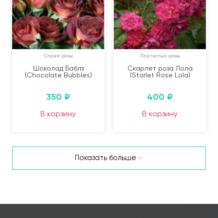
Спрей розы
Плетистые розы
Шоколад Баблз
Скарлет роза Лола
(Chocolate Bubbles)
(Starlet Rose Lola)
350
₽
400
₽
В корзину
В корзину
Показать больше