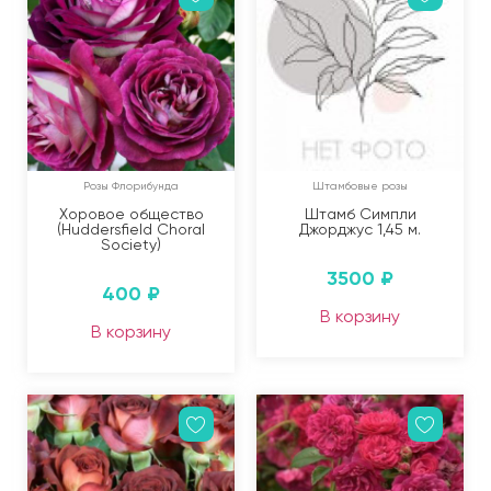
Розы Флорибунда
Штамбовые розы
Хоровое общество
Штамб Симпли
(Huddersfield Choral
Джорджус 1,45 м.
Society)
3500
₽
400
₽
В корзину
В корзину