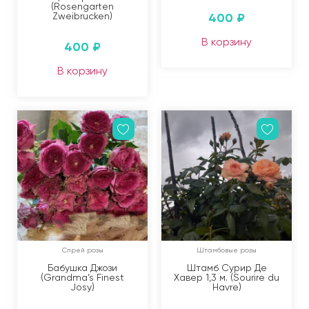
(Rosengarten
Zweibrucken)
400
₽
В корзину
400
₽
В корзину
Спрей розы
Штамбовые розы
Бабушка Джози
Штамб Сурир Де
(Grandma’s Finest
Хавер 1,3 м. (Sourire du
Josy)
Havre)