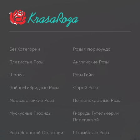
Без Категории
Розы Флорибунда
Плетистые Розы
Английские Розы
Шрабы
Розы Гийо
Чайно-Гибридные Розы
Спрей Розы
Морозостойкие Розы
Почвопокровные Розы
Мускусные Гибриды
Гибриды Гутельмерии
Персидской
Розы Японской Селекции
Штамбовые Розы