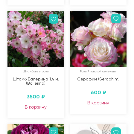
Штамбовые розы
Розы Японской селекции
Штамб Балерина 1,4 м.
Серафим (Seraphim)
(Ballerina)
600
₽
3500
₽
В корзину
В корзину