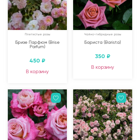
Плетистые розы
Чайно-гибридные розы
Бризе Парфюм (Brise
Бариста (Barista)
Parfum)
350
₽
450
₽
В корзину
В корзину