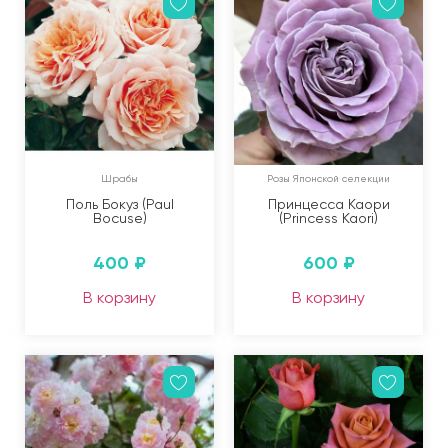
Шрабы
Розы Японской селекции
Поль Бокуз (Paul
Принцесса Каори
Bocuse)
(Princess Kaori)
400
₽
600
₽
В корзину
В корзину