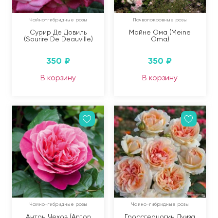
Чайно-гибридные розы
Почвопокровные розы
Сурир Де Довиль
Майне Ома (Meine
(Sourire De Deauville)
Oma)
350
₽
350
₽
В корзину
В корзину
Чайно-гибридные розы
Чайно-гибридные розы
Антон Чехов (Anton
Гроссгерцогин Луиза