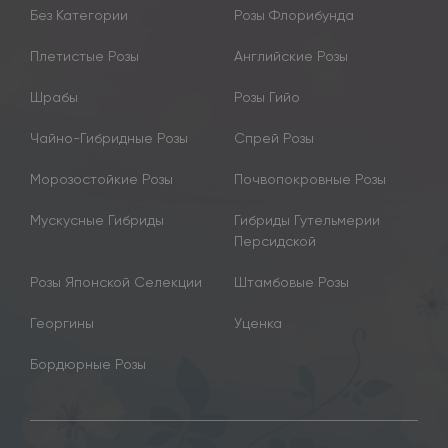
Без Категории
Розы Флорибунда
Плетистые Розы
Английские Розы
Шрабы
Розы Гийо
Чайно-Гибридные Розы
Спрей Розы
Морозостойкие Розы
Почвопокровные Розы
Мускусные Гибриды
Гибриды Гутельмерии
Персидской
Розы Японской Селекции
Штамбовые Розы
Георгины
Уценка
Бордюрные Розы