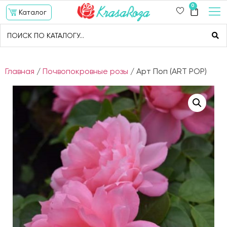
0
Каталог
Главная
/
Почвопокровные розы
/ Арт Поп (ART POP)