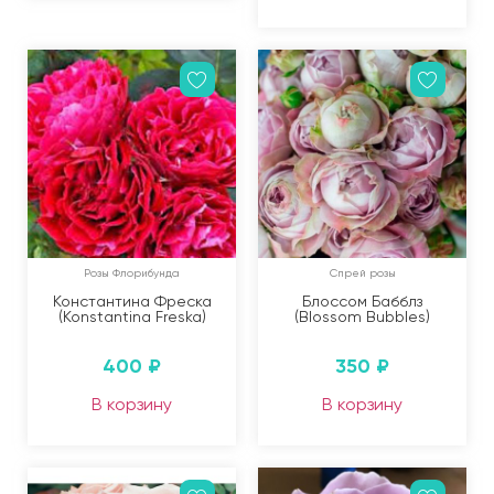
Розы Флорибунда
Спрей розы
Константина Фреска
Блоссом Бабблз
(Konstantina Freska)
(Blossom Bubbles)
400
₽
350
₽
В корзину
В корзину