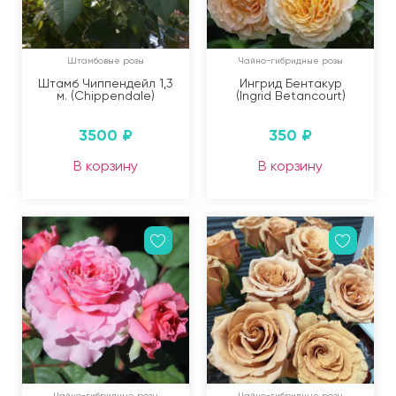
Штамбовые розы
Чайно-гибридные розы
Штамб Чиппендейл 1,3
Ингрид Бентакур
м. (Chippendale)
(Ingrid Betancourt)
3500
₽
350
₽
В корзину
В корзину
Чайно-гибридные розы
Чайно-гибридные розы