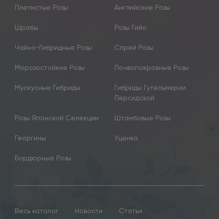
Плетистые Розы
Английские Розы
Шрабы
Розы Гийо
Чайно-Гибридные Розы
Спрей Розы
Морозостойкие Розы
Почвопокровные Розы
Мускусные Гибриды
Гибриды Гутельмерии
Персидской
Розы Японской Селекции
Штамбовые Розы
Георгины
Уценка
Бордюрные Розы
Весь каталог
Новости
Статьи