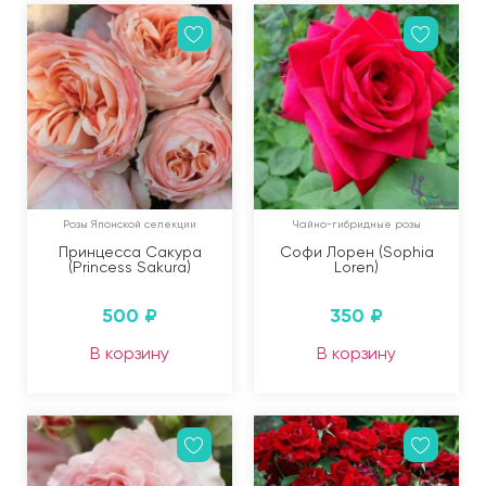
Розы Японской селекции
Чайно-гибридные розы
Принцесса Сакура
Софи Лорен (Sophia
(Princess Sakura)
Loren)
500
₽
350
₽
В корзину
В корзину