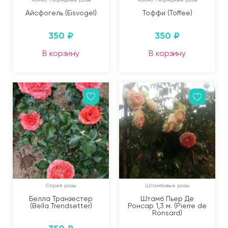
Айсфогель (Eisvogel)
Тоффи (Toffee)
350
₽
350
₽
В корзину
В корзину
Спрей розы
Штамбовые розы
Белла Транзестер
Штамб Пьер Де
(Bella Trendsetter)
Ронсар 1,3 м. (Pierre de
Ronsard)