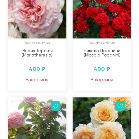
Розы Флорибунда
Розы Флорибунда
Мария Терезия
Николо Паганини
(Mariatheresia)
(Niccolo Paganini)
400
₽
400
₽
В корзину
В корзину