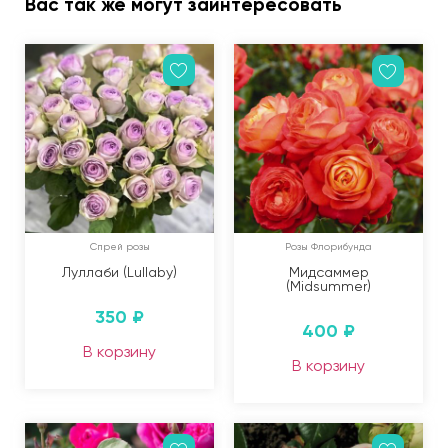
Вас так же могут заинтересовать
Спрей розы
Розы Флорибунда
Луллаби (Lullaby)
Мидсаммер
(Midsummer)
350
₽
400
₽
В корзину
В корзину