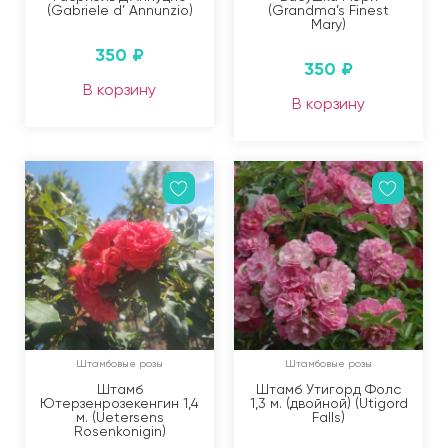
(Gabriele d’ Annunzio)
(Grandma’s Finest
Mary)
350
₽
350
₽
В корзину
В корзину
Штамбовые розы
Штамбовые розы
Штамб
Штамб Утигорд Фолс
Ютерзенрозекенгин 1,4
1,3 м. (двойной) (Utigord
м. (Uetersens
Falls)
Rosenkonigin)