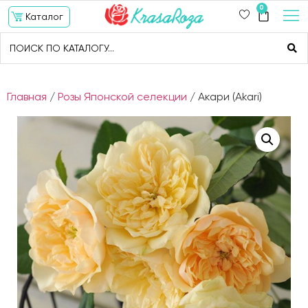
0
Каталог
Главная
/
Розы Японской селекции
/ Акари (Akari)