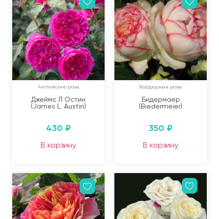
Английские розы
Бордюрные розы
Джеймс Л Остин
Бидермаер
(James L. Austin)
(Biedermeier)
430
₽
350
₽
В корзину
В корзину