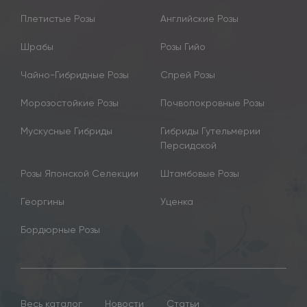
Плетистые Розы
Английские Розы
Шрабы
Розы Гийо
Чайно-Гибридные Розы
Спрей Розы
Морозостойкие Розы
Почвопокровные Розы
Мускусные Гибриды
Гибриды Гутельмерии
Персидской
Розы Японской Селекции
Штамбовые Розы
Георгины
Уценка
Бордюрные Розы
Весь каталог
Новости
Статьи