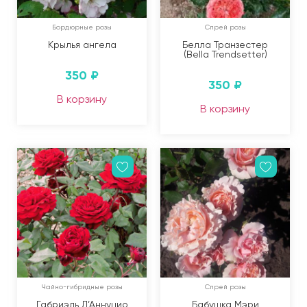
Бордюрные розы
Спрей розы
Крылья ангела
Белла Транзестер
(Bella Trendsetter)
350
₽
350
₽
В корзину
В корзину
Чайно-гибридные розы
Спрей розы
Габриэль Д’Аннуцио
Бабушка Мэри