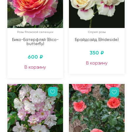
Розы Японской селекции
Спрей розы
Бико-Батерфляй (Bico-
Брайдсайд (Brideside)
butterfly)
350
₽
600
₽
В корзину
В корзину