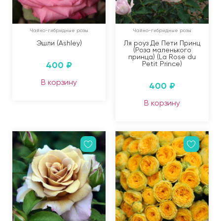
Чайно-гибридные розы
Чайно-гибридные розы
Эшли (Ashley)
Ля роуз Де Пети Принц
(Роза маленького
принца) (La Rose du
400
₽
Petit Prince)
В корзину
400
₽
В корзину