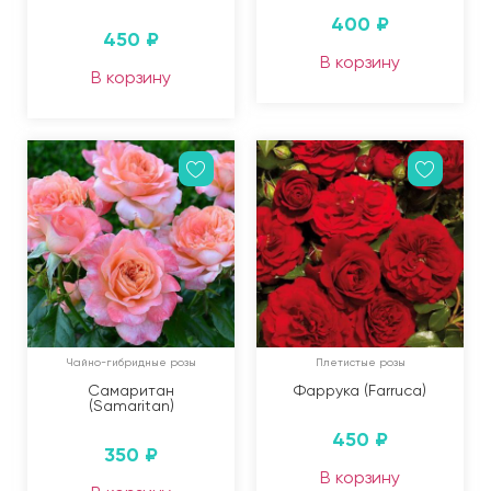
400
₽
450
₽
В корзину
В корзину
Чайно-гибридные розы
Плетистые розы
Самаритан
Фаррука (Farruca)
(Samaritan)
450
₽
350
₽
В корзину