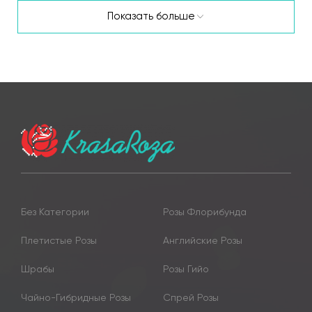
Показать больше
Без Категории
Розы Флорибунда
Плетистые Розы
Английские Розы
Шрабы
Розы Гийо
Чайно-Гибридные Розы
Спрей Розы