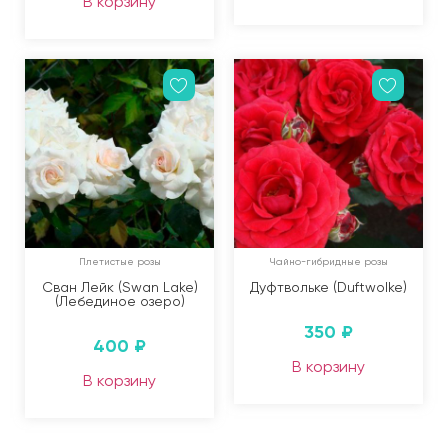
В корзину
Плетистые розы
Чайно-гибридные розы
Сван Лейк (Swan Lake)
Дуфтвольке (Duftwolke)
(Лебединое озеро)
350
₽
400
₽
В корзину
В корзину