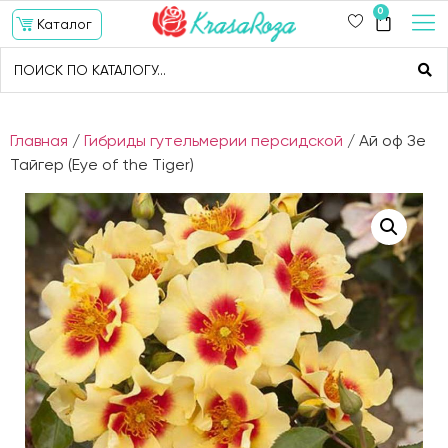
0
Каталог
Главная
/
Гибриды гутельмерии персидской
/ Ай оф Зе
Тайгер (Eye of the Tiger)