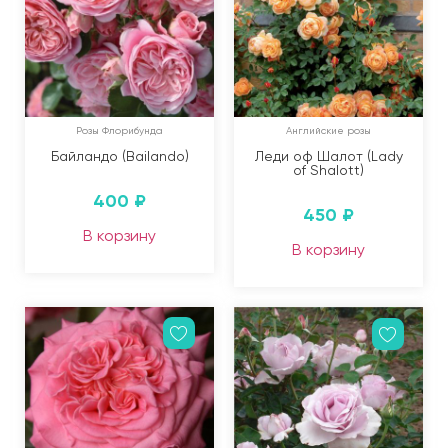
Розы Флорибунда
Английские розы
Байландо (Bailando)
Леди оф Шалот (Lady
of Shalott)
400
₽
450
₽
В корзину
В корзину