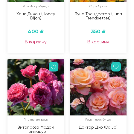
Розы Флорибунда
Спрей розы
Хани Дижон (Honey
Луна Трендестер (Luna
Dijon)
Trendsetter)
400
₽
350
₽
В корзину
В корзину
Плетистые розы
Розы Флорибунда
Витапроза Мадам
Доктор Джо (Dr. Jo)
Помпадур